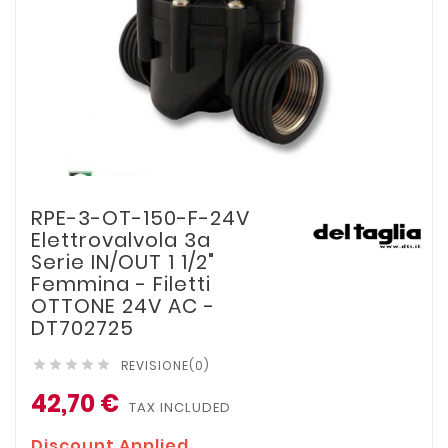
RPE-3-OT-150-F-24V
Elettrovalvola 3a
Serie IN/OUT 1 1/2"
Femmina - Filetti
OTTONE 24V AC -
DT702725
REVISIONE(0)





42,70 €
TAX INCLUDED
Discount Applied