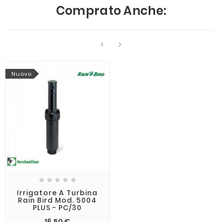
Comprato Anche:


Nuovo





Irrigatore A Turbina
Rain Bird Mod. 5004
PLUS - PC/30
16,50 €