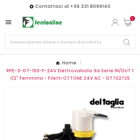
Contattaci al +39.331.8099140

0

Home
RPE-3-OT-150-F-24V Elettrovalvola 3a Serie IN/OUT 1
1/2" Femmina - Filetti OTTONE 24V AC - DT702725