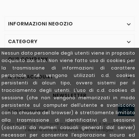
INFORMAZIONI NEGOZIO

CATEGORY

Nessun dato personale degli utenti viene in proposito
OUR COMPANY

acquisito dal sito. Non viene fatto uso di cookies per
la trasmissione di informazioni di carattere
personale, né vengono utilizzati c.d. cookies
IL TUO ACCOUNT

persistenti di alcun tipo, ovvero sistemi per il
tracciamento degli utenti. L’uso di c.d. cookies di
NEWSLETTER
sessione (che non vengono memorizzati in modo
persistente sul computer dell’utente e svaniscono
OK
con la chiusura del browser) è strettamente limitato
alla trasmissione di identificativi di sessione
Puoi annullare l'iscrizione in ogni momento. A questo scopo,
(costituiti da numeri casuali generati dal server)
cerca le info di contatto nelle note legali.
necessari per consentire l’esplorazione sicura ed