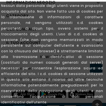
INFORMAZIONI NEGOZIO

Nessun dato personale degli utenti viene in proposito
acquisito dal sito. Non viene fatto uso di cookies per
CATEGORY

la trasmissione di informazioni di carattere
personale, né vengono utilizzati c.d. cookies
persistenti di alcun tipo, ovvero sistemi per il
OUR COMPANY

tracciamento degli utenti. L’uso di c.d. cookies di
sessione (che non vengono memorizzati in modo
IL TUO ACCOUNT

persistente sul computer dell’utente e svaniscono
con la chiusura del browser) è strettamente limitato
NEWSLETTER
alla trasmissione di identificativi di sessione
(costituiti da numeri casuali generati dal server)
necessari per consentire l’esplorazione sicura ed
OK
efficiente del sito. I c.d. cookies di sessione utilizzati
Puoi annullare l'iscrizione in ogni momento. A questo scopo,
in questo sito evitano il ricorso ad altre tecniche
cerca le info di contatto nelle note legali.
informatiche potenzialmente pregiudizievoli per la
riservatezza della navigazione degli utenti e non
consentono l’acquisizione di dati personali
identificativi dell’utente.