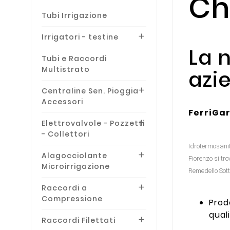
Ch
Tubi Irrigazione
Irrigatori - testine

La 
Tubi e Raccordi
Multistrato
azi
Centraline Sen. Pioggia

Accessori
FerriGa
Elettrovalvole - Pozzetti

- Collettori
Idrotermosanit
Alagocciolante

Fiorenzo si tr
Microirrigazione
Remedello Sott
Raccordi a

Compressione
Prod
qual
Raccordi Filettati
