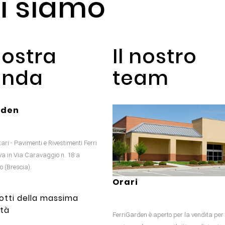
i siamo
nostra
Il nostro
enda
team
rden
ari - Pavimenti e Rivestimenti Ferri
ova in Via Caravaggio n. 18 a
o (Brescia).
Orari
otti della massima
ità
FerriGarden è aperto per la vendita per