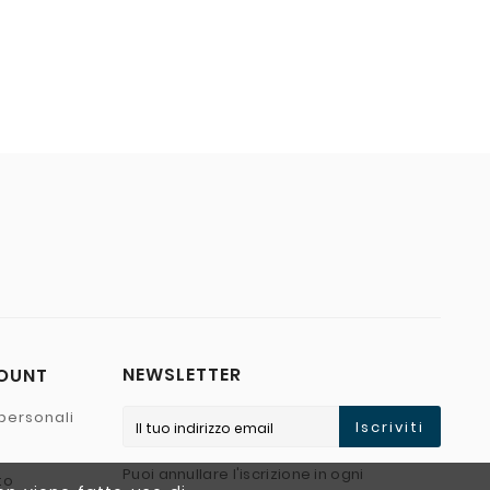
NEWSLETTER
COUNT
personali
Iscriviti
Puoi annullare l'iscrizione in ogni
to