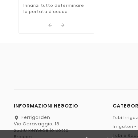
Come dividere le zone
Innanzi tutto determinare
la portata d'acqua
dell'impianto:


INFORMAZIONI NEGOZIO
CATEGO
Ferrigarden
Tubi Irriga
location_on
Via Caravaggio, 18
Irrigatori 
25010 Remedello Sotto
Tubi e Rac
Brescia