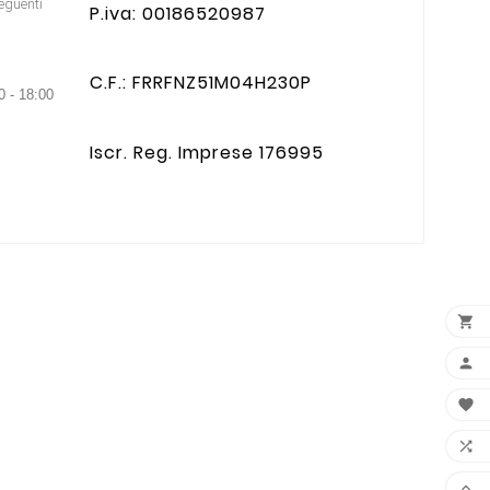
seguenti
P.iva: 00186520987
C.F.: FRRFNZ51M04H230P
0 - 18:00
Iscr. Reg. Imprese 176995




