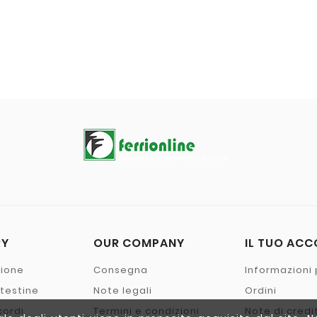
RY
OUR COMPANY
IL TUO AC
zione
Consegna
Informazioni 
- testine
Note legali
Ordini
cordi
Termini e condizioni
Note di credi