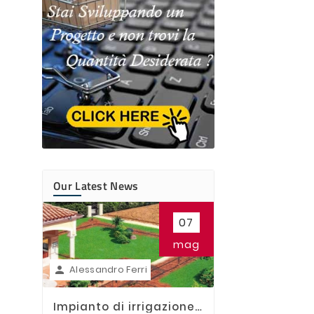
Our Latest News
Alessandro Ferr

07
Irrigatori da g
come si Instal
In questa guida t
mag
mostreremo i va
Alessandro Ferri
per installare gli 

scomparsa.
Impianto di irrigazione: