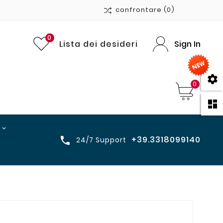
confrontare
(0)
0
Lista dei desideri
Sign In

0

+39.3318099140

24/7 Support