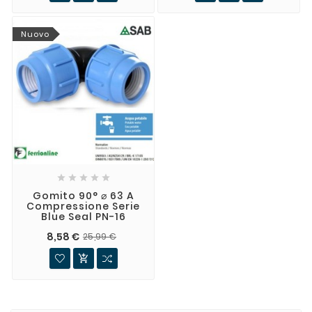
Nuovo





Gomito 90° ⌀ 63 A
Compressione Serie
Blue Seal PN-16
8,58 €
25,99 €
