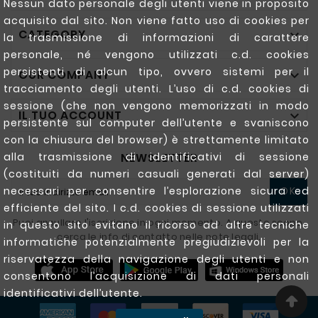
Nessun dato personale degli utenti viene in proposito
acquisito dal sito. Non viene fatto uso di cookies per
CATEGORY

la trasmissione di informazioni di carattere
personale, né vengono utilizzati c.d. cookies
persistenti di alcun tipo, ovvero sistemi per il
OUR COMPANY

tracciamento degli utenti. L’uso di c.d. cookies di
sessione (che non vengono memorizzati in modo
IL TUO ACCOUNT

persistente sul computer dell’utente e svaniscono
con la chiusura del browser) è strettamente limitato
NEWSLETTER
alla trasmissione di identificativi di sessione
(costituiti da numeri casuali generati dal server)
necessari per consentire l’esplorazione sicura ed
OK
efficiente del sito. I c.d. cookies di sessione utilizzati
Puoi annullare l'iscrizione in ogni momento. A questo scopo,
in questo sito evitano il ricorso ad altre tecniche
cerca le info di contatto nelle note legali.
informatiche potenzialmente pregiudizievoli per la
riservatezza della navigazione degli utenti e non
consentono l’acquisizione di dati personali
identificativi dell’utente.