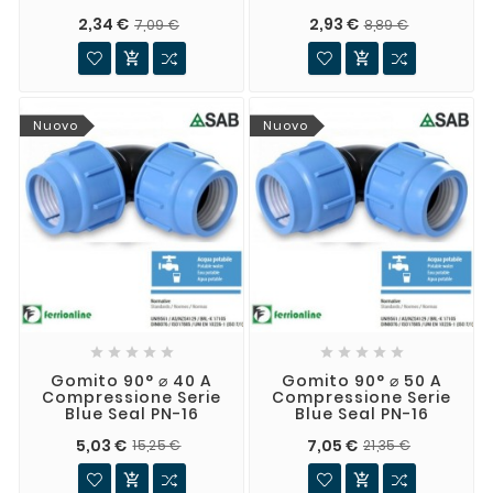
2,34 €
2,93 €
7,09 €
8,89 €


Nuovo
Nuovo










Gomito 90° ⌀ 40 A
Gomito 90° ⌀ 50 A
Compressione Serie
Compressione Serie
Blue Seal PN-16
Blue Seal PN-16
5,03 €
7,05 €
15,25 €
21,35 €

