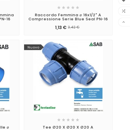







Femmina
Raccordo Femmina ⌀ 16x1/2" A
PN-16
Compressione Serie Blue Seal PN-16

1,13 €
3,42 €
Nuovo





lle ⌀
Tee Ø20 X Ø20 X Ø20 A