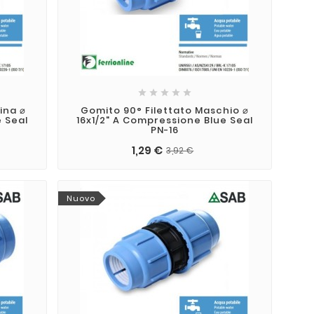
o Ferri





a e consigli
14
ina ⌀
Gomito 90° Filettato Maschio ⌀
un Impianto di
e Seal
16x1/2" A Compressione Blue Seal
n prato bello è
e del prato:
feb
PN-16
mento degli
disporre gli
1,29 €
3,92 €
in modo corretto
tte le aree
rigazione.
Nuovo