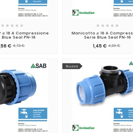










 ⌀ 16 A Compressione
Manicotto ⌀ 16 A Compres
 Blue Seal PN-16
Serie Blue Seal PN-16
1,56 €
1,45 €
4,73 €
4,39 €
Nuovo