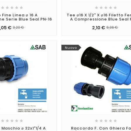










Fine Linea ⌀ 16 A
Tee ⌀16 X 1/2" X ⌀16 Filetto 
e Serie Blue Seal PN-16
A Compressione Blue Seal 
1,05 €
2,10 €
3,20 €
6,36 €
Nuovo










Maschio ⌀ 32x1"1/4 A
Raccordo F. Con Ghiera Fo