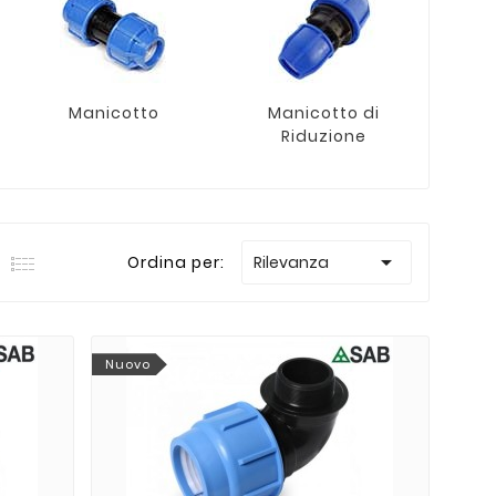
Manicotto
Manicotto di
G
Riduzione

Ordina per:
Rilevanza
Nuovo