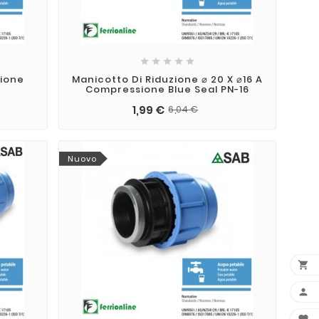





sione
Manicotto Di Riduzione ⌀ 20 X ⌀16 A
Compressione Blue Seal PN-16
1,99 €
6,04 €
Nuovo

