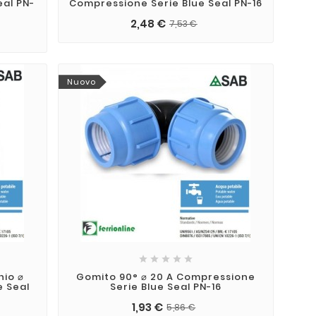
eal PN-
Compressione Serie Blue Seal PN-16
2,48 €
7,53 €
Nuovo





hio ⌀
Gomito 90° ⌀ 20 A Compressione
e Seal
Serie Blue Seal PN-16
1,93 €
5,86 €