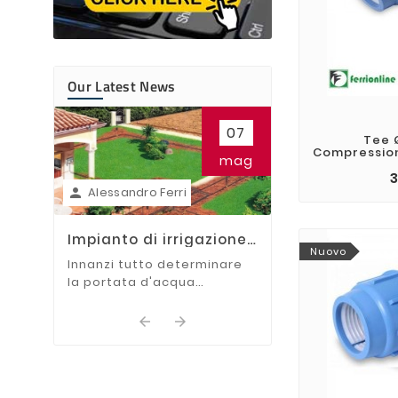
Our Latest News
Alessandro Ferr

07
Irrigatori da g
Tee Ø
come si Instal
Compression
In questa guida t
mag
mostreremo i va
3
Alessandro Ferri
per installare gli 

scomparsa.
Impianto di irrigazione:
Nuovo
Come dividere le zone
Innanzi tutto determinare
la portata d'acqua
dell'impianto:

