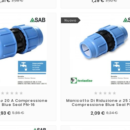
1,31 €
1,29 €
3,98 €
3,92 €
Nuovo










 ⌀ 20 A Compressione
Manicotto Di Riduzione ⌀ 25 
 Blue Seal PN-16
Compressione Blue Seal P
1,93 €
2,09 €
5,86 €
6,34 €