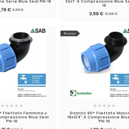
e Serie Blue Seal PN-16
32x1" A Compressione Blue S
16
1,78 €
5,38 €
3,58 €
10,86 €
Nuovo










 Filettato Femmina ⌀
Gomito 90° Filettato Masc
Compressione Blue Seal
16x3/4" A Compressione Blu
PN-16
PN-16