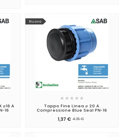
Nuovo





X ⌀16 A
Tappo Fine Linea ⌀ 20 A
N-16
Compressione Blue Seal PN-16
1,37 €
4,15 €