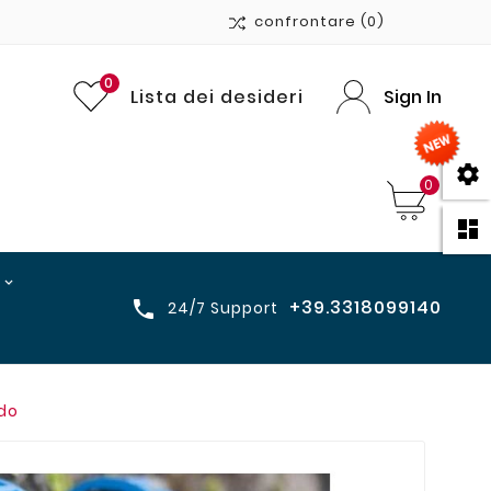
confrontare
(0)
0
Lista dei desideri
Sign In

0

+39.3318099140

24/7 Support
do