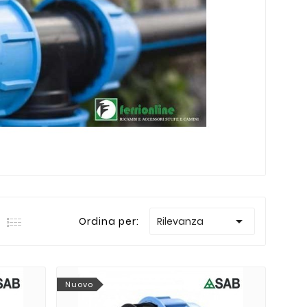

Ordina per:
Rilevanza
Nuovo
o Ferri