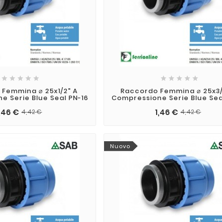










Femmina ⌀ 25x1/2" A
Raccordo Femmina ⌀ 25x3/
e Serie Blue Seal PN-16
Compressione Serie Blue Sea
,46 €
1,46 €
4,42 €
4,42 €
Nuovo