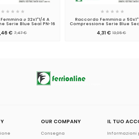










Femmina ⌀ 32x1"1/4 A
Raccordo Femmina ⌀ 50x1"
e Serie Blue Seal PN-16
Compressione Serie Blue Sea
,46 €
4,31 €
7,47 €
13,05 €
RY
OUR COMPANY
IL TUO AC
zione
Consegna
Informazioni 