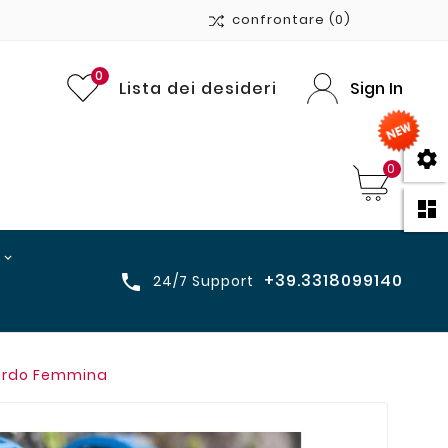
confrontare
(0)
0
Lista dei desideri
Sign In

0

+39.3318099140

24/7 Support
ordo Femmina