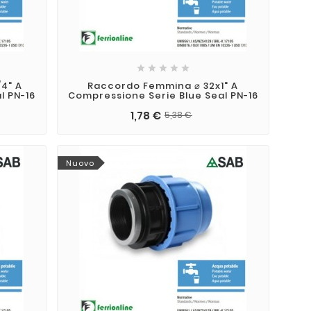





4" A
Raccordo Femmina ⌀ 32x1" A
l PN-16
Compressione Serie Blue Seal PN-16
1,78 €
5,38 €
Nuovo