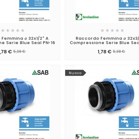










Femmina ⌀ 32x1/2" A
Raccordo Femmina ⌀ 32x3/
e Serie Blue Seal PN-16
Compressione Serie Blue Sea
1,78 €
1,78 €
5,38 €
5,38 €
Nuovo