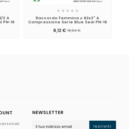





1/2 A
Raccordo Femmina ⌀ 63x2" A
l PN-16
Compressione Serie Blue Seal PN-16
6,12 €
18,54 €
NEWSLETTER
COUNT
personali
Iscriviti