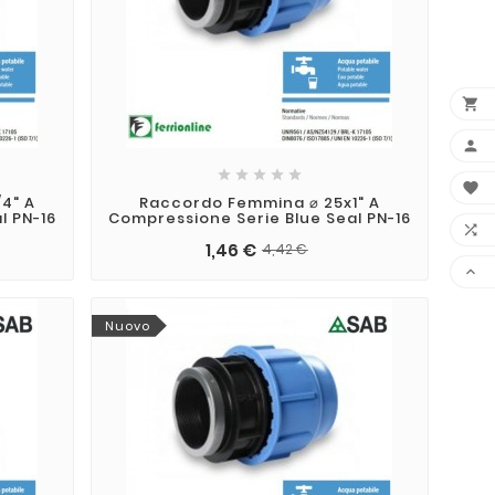








4" A
Raccordo Femmina ⌀ 25x1" A
l PN-16
Compressione Serie Blue Seal PN-16

1,46 €
4,42 €

Nuovo