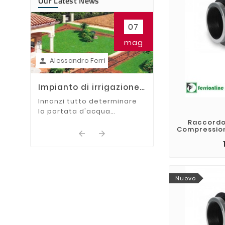
Our Latest News

07
Irrigatori da g
come si Instal
In questa guida t
mag
mostreremo i va
Alessandro Ferri
per installare gli 

scomparsa.
Impianto di irrigazione:
Come dividere le zone
Innanzi tutto determinare
la portata d'acqua
dell'impianto:
Raccordo 
Compression


Nuovo