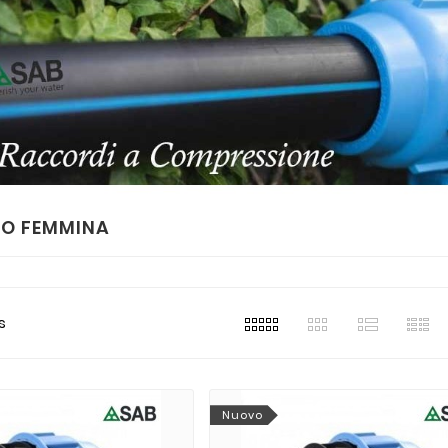
O FEMMINA
s
Nuovo
i
Alessandro Ferri
Alessandr