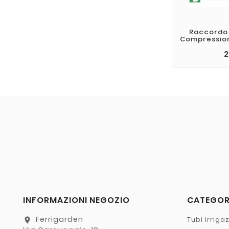
Raccordo 
Compression
2
INFORMAZIONI NEGOZIO
CATEGO
Ferrigarden
Tubi Irriga
location_on