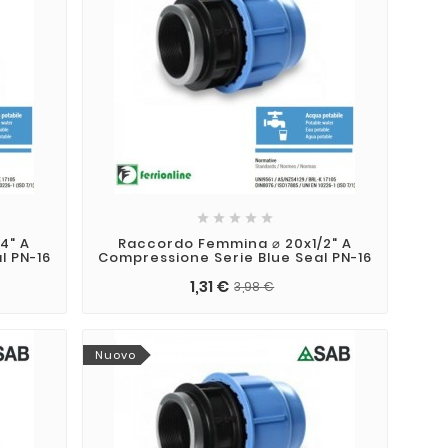
a e consigli
14
un Impianto di
n prato bello è
e del prato:
feb
mento degli
disporre gli
in modo corretto
tte le aree
rigazione.





4" A
Raccordo Femmina ⌀ 20x1/2" A
l PN-16
Compressione Serie Blue Seal PN-16
1,31 €
3,98 €
Nuovo