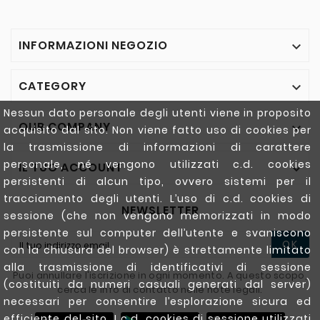
INFORMAZIONI NEGOZIO

CATEGORY

Nessun dato personale degli utenti viene in proposito
OUR COMPANY

acquisito dal sito. Non viene fatto uso di cookies per
la trasmissione di informazioni di carattere
personale, né vengono utilizzati c.d. cookies
IL TUO ACCOUNT

persistenti di alcun tipo, ovvero sistemi per il
tracciamento degli utenti. L’uso di c.d. cookies di
NEWSLETTER
sessione (che non vengono memorizzati in modo
persistente sul computer dell’utente e svaniscono
OK
con la chiusura del browser) è strettamente limitato
alla trasmissione di identificativi di sessione
Puoi annullare l'iscrizione in ogni momento. A questo scopo,
(costituiti da numeri casuali generati dal server)
cerca le info di contatto nelle note legali.
necessari per consentire l’esplorazione sicura ed
efficiente del sito. I c.d. cookies di sessione utilizzati