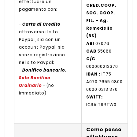
effettuare un
CRED.COOP.
pagamento con:
SOC. COOP.
FIL. - Ag.
-
Carta di Credito
Remedello
attraverso il sito
(BS)
Paypal, sia con un
ABI
07076
account Paypal, sia
CAB
55080
senza registrazione
C/C
nel sito Paypal;
000000213370
-
Bonifico bancario
.
IBAN :
IT75
Solo Bonifico
A070 7655 0800
Ordinario
- (no
0000 0213 370
Immediato)
SWIFT:
ICRAITRRTW0
Come posso
effettuare