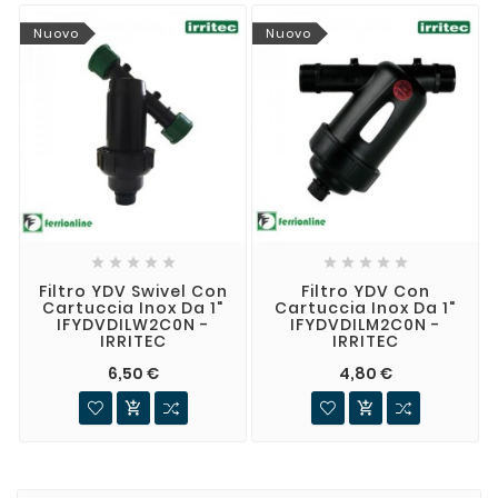
Nuovo
Nuovo










Filtro YDV Swivel Con
Filtro YDV Con
Cartuccia Inox Da 1"
Cartuccia Inox Da 1"
IFYDVDILW2C0N -
IFYDVDILM2C0N -
IRRITEC
IRRITEC
6,50 €
4,80 €

