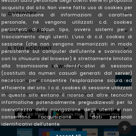
Nessun dato personale degli utenti viene in proposito
acquisito dal sito. Non viene fatto uso di cookies per
CATEGORY

la trasmissione di informazioni di carattere
personale, né vengono utilizzati c.d. cookies
persistenti di alcun tipo, ovvero sistemi per il
OUR COMPANY

tracciamento degli utenti. L’uso di c.d. cookies di
sessione (che non vengono memorizzati in modo
IL TUO ACCOUNT

persistente sul computer dell’utente e svaniscono
con la chiusura del browser) è strettamente limitato
NEWSLETTER
alla trasmissione di identificativi di sessione
(costituiti da numeri casuali generati dal server)
necessari per consentire l’esplorazione sicura ed
OK
efficiente del sito. I c.d. cookies di sessione utilizzati
Puoi annullare l'iscrizione in ogni momento. A questo scopo,
in questo sito evitano il ricorso ad altre tecniche
cerca le info di contatto nelle note legali.
informatiche potenzialmente pregiudizievoli per la
riservatezza della navigazione degli utenti e non
consentono l’acquisizione di dati personali
identificativi dell’utente.