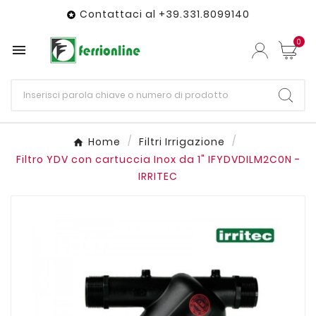
Contattaci al +39.331.8099140

0

Home
Filtri Irrigazione
Filtro YDV con cartuccia Inox da 1" IFYDVDILM2C0N -
IRRITEC