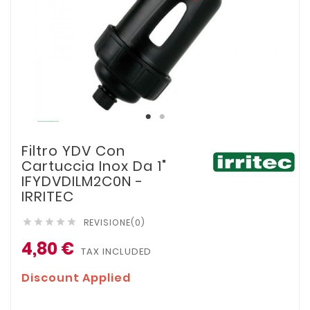
Filtro YDV Con
Cartuccia Inox Da 1"
IFYDVDILM2C0N -
IRRITEC
REVISIONE(0)





4,80 €
TAX INCLUDED
Discount Applied