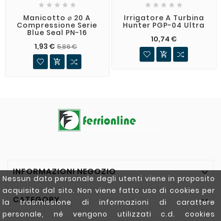










Manicotto ⌀ 20 A
Irrigatore A Turbina
Compressione Serie
Hunter PGP-04 Ultra
Blue Seal PN-16
10,74 €
1,93 €
5,86 €


INFORMAZIONI NEGOZIO

Nessun dato personale degli utenti viene in proposito
acquisito dal sito. Non viene fatto uso di cookies per
CATEGORY

la trasmissione di informazioni di carattere
personale, né vengono utilizzati c.d. cookies