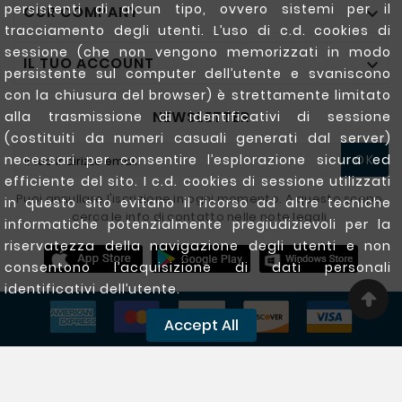
persistenti di alcun tipo, ovvero sistemi per il
OUR COMPANY

tracciamento degli utenti. L’uso di c.d. cookies di
sessione (che non vengono memorizzati in modo
IL TUO ACCOUNT

persistente sul computer dell’utente e svaniscono
con la chiusura del browser) è strettamente limitato
NEWSLETTER
alla trasmissione di identificativi di sessione
(costituiti da numeri casuali generati dal server)
necessari per consentire l’esplorazione sicura ed
OK
efficiente del sito. I c.d. cookies di sessione utilizzati
Puoi annullare l'iscrizione in ogni momento. A questo scopo,
in questo sito evitano il ricorso ad altre tecniche
cerca le info di contatto nelle note legali.
informatiche potenzialmente pregiudizievoli per la
riservatezza della navigazione degli utenti e non
consentono l’acquisizione di dati personali
identificativi dell’utente.
Accept All
Copyright @ 2020 - 2026 Ferrigarden.com All Rights
Reserved