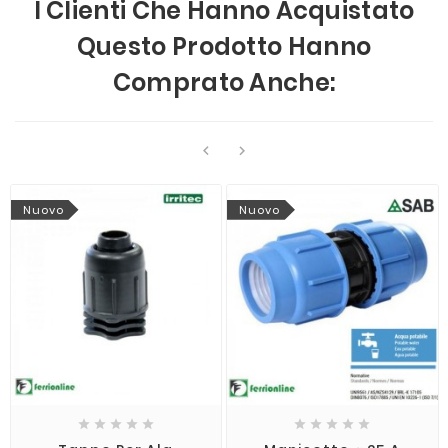
I Clienti Che Hanno Acquistato
Questo Prodotto Hanno
Comprato Anche:


Nuovo
Nuovo









