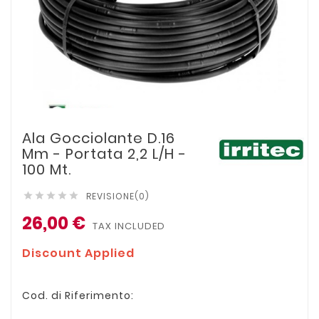
Ala Gocciolante D.16
Mm - Portata 2,2 L/h -
100 Mt.
REVISIONE(0)





26,00 €
TAX INCLUDED
Discount Applied
Cod. di Riferimento: