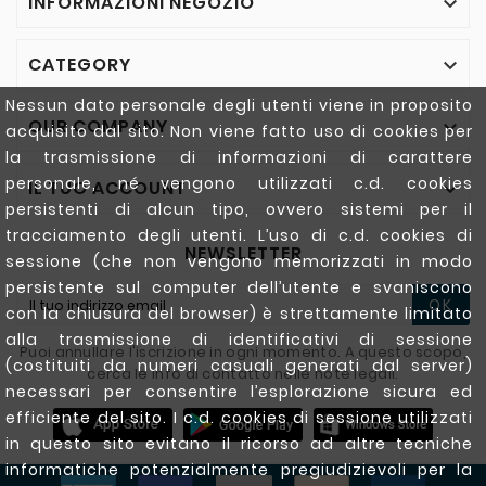
INFORMAZIONI NEGOZIO

CATEGORY

Nessun dato personale degli utenti viene in proposito
OUR COMPANY

acquisito dal sito. Non viene fatto uso di cookies per
la trasmissione di informazioni di carattere
personale, né vengono utilizzati c.d. cookies
IL TUO ACCOUNT

persistenti di alcun tipo, ovvero sistemi per il
tracciamento degli utenti. L’uso di c.d. cookies di
NEWSLETTER
sessione (che non vengono memorizzati in modo
persistente sul computer dell’utente e svaniscono
OK
con la chiusura del browser) è strettamente limitato
alla trasmissione di identificativi di sessione
Puoi annullare l'iscrizione in ogni momento. A questo scopo,
(costituiti da numeri casuali generati dal server)
cerca le info di contatto nelle note legali.
necessari per consentire l’esplorazione sicura ed
efficiente del sito. I c.d. cookies di sessione utilizzati
in questo sito evitano il ricorso ad altre tecniche
informatiche potenzialmente pregiudizievoli per la