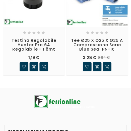










Testina Regolabile
Tee Ø25 X Ø25 X Ø25 A
Hunter Pro 6A
Compressione Serie
Regolabile - 1.8mt
Blue Seal PN-16
1,19 €
3,28 €
9,94 €

