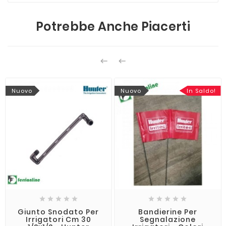
Potrebbe Anche Piacerti


Nuovo
Nuovo
In Saldo!










Giunto Snodato Per
Bandierine Per
Irrigatori Cm 30
Segnalazione