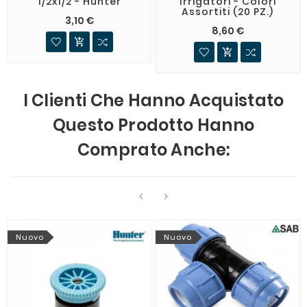
1/2x1/2 - Hunter
Irrigatori - Colori
Assortiti (20 PZ.)
3,10 €
8,60 €


I Clienti Che Hanno Acquistato
Questo Prodotto Hanno
Comprato Anche:


Nuovo
Nuovo