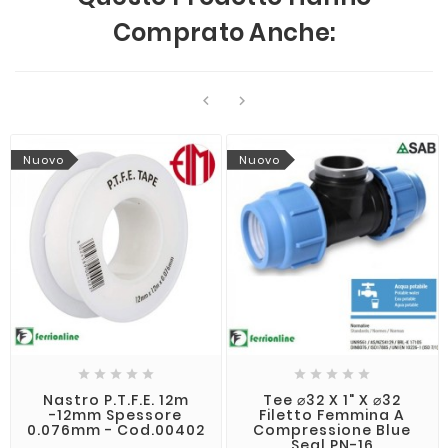
Comprato Anche:


Nuovo
Nuovo










Nastro P.T.F.E. 12m
Tee ⌀32 X 1" X ⌀32
-12mm Spessore
Filetto Femmina A
0.076mm - Cod.00402
Compressione Blue
Seal PN-16