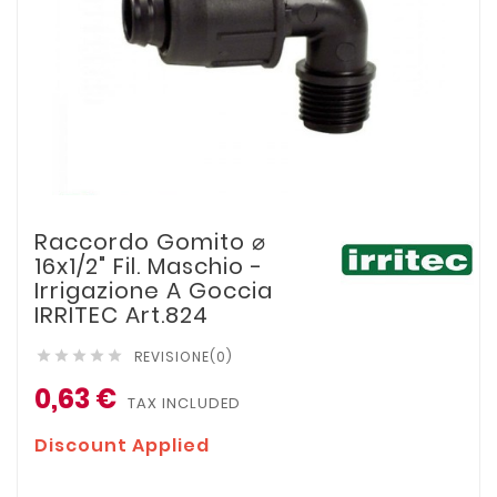
Raccordo Gomito ⌀
16x1/2" Fil. Maschio -
Irrigazione A Goccia
IRRITEC Art.824
REVISIONE(0)





0,63 €
TAX INCLUDED
Discount Applied