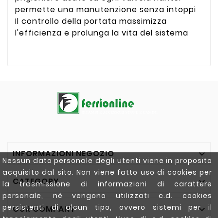
permette una manutenzione senza intoppi
Il controllo della portata massimizza
l'efficienza e prolunga la vita del sistema
INFORMAZIONI NEGOZIO

Nessun dato personale degli utenti viene in proposito
acquisito dal sito. Non viene fatto uso di cookies per
CATEGORY

la trasmissione di informazioni di carattere
personale, né vengono utilizzati c.d. cookies
persistenti di alcun tipo, ovvero sistemi per il
OUR COMPANY
