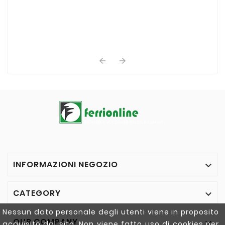


INFORMAZIONI NEGOZIO

CATEGORY

Nessun dato personale degli utenti viene in proposito
OUR COMPANY

acquisito dal sito. Non viene fatto uso di cookies per