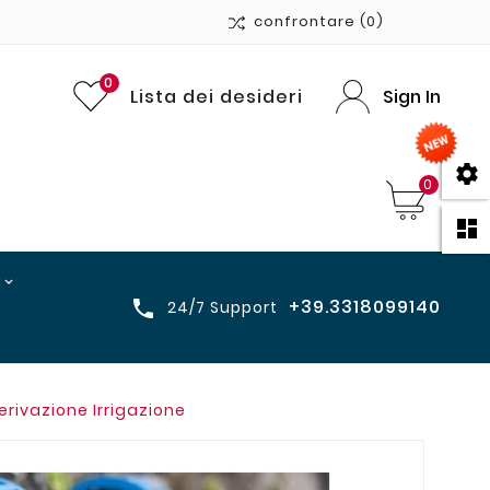
confrontare
(0)
0
Lista dei desideri
Sign In

0

+39.3318099140

24/7 Support
rivazione Irrigazione