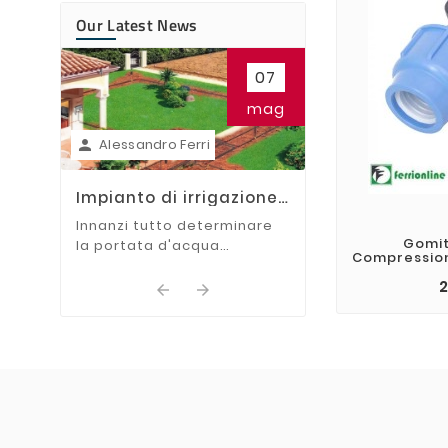
Our Latest News
Alessandro Ferr

07
Irrigatori da g
come si Instal
In questa guida t
mag
mostreremo i va
Alessandro Ferri
per installare gli 

scomparsa.
Impianto di irrigazione:
Come dividere le zone
Innanzi tutto determinare
Gomit
la portata d'acqua
Compression
dell'impianto:
2

