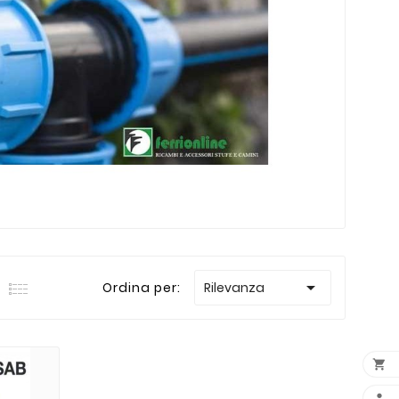

Ordina per:
Rilevanza

