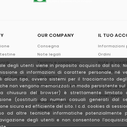
RY
OUR COMPANY
IL TUO AC
zione
Consegna
Informazioni 
- testine
Note legali
Ordini
cordi
Termini e condizioni
Note di credi
e degli utenti viene in proposito acquisito dal sito. N
o
d'uso
Indirizzi
issione di informazioni di carattere personale, né ve
 Sen. Pioggia
Chi siamo
di alcun tipo, ovvero sistemi per il tracciamento degli 
Buoni
Pagamento sicuro
(che non vengono memorizzati in modo persistente sul
Le mie liste d
a chiusura del browser) è strettamente limitato a
Contattaci
I miei avvisi
essione (costituiti da numeri casuali generati dal s
Mappa del sito
one sicura ed efficiente del sito. I c.d. cookies di sessio
Negozi
orso ad altre tecniche informatiche potenzialmente pr
avigazione degli utenti e non consentono l’acquisizi
nte.