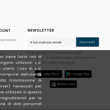
NEWSLETTER
COUNT
personali
Iscriviti
Puoi annullare l'iscrizione in ogni
to
on viene fatto uso di
momento. A questo scopo, cerca le info
ngono utilizzati c.d.
di contatto nelle note legali.
utenti. L’uso di c.d.
 computer dell’utente
ei desideri
lla trasmissione di
erver) necessari per
ne utilizzati in questo
egiudizievoli per la
one di dati personali