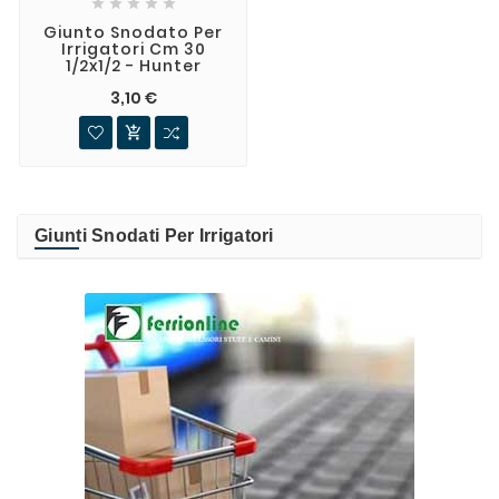





Giunto Snodato Per
Irrigatori Cm 30
1/2x1/2 - Hunter
3,10 €

Giunti Snodati Per Irrigatori