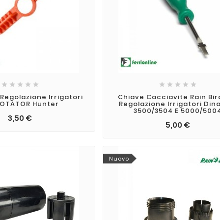










Regolazione Irrigatori
Chiave Cacciavite Rain Bir
OTATOR Hunter
Regolazione Irrigatori Din
3500/3504 E 5000/500
3,50 €
5,00 €
Nuovo