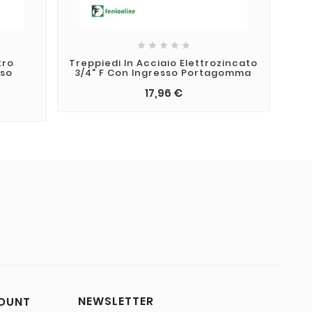





tro
Treppiedi In Acciaio Elettrozincato
sso
3/4" F Con Ingresso Portagomma
17,96 €
NEWSLETTER
COUNT