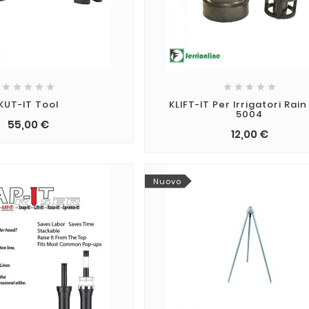










KUT-IT Tool
KLIFT-IT Per Irrigatori Rain
5004
55,00 €
12,00 €
Nuovo