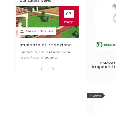
Our Latest News

07
Irrigatori da g
come si Instal
In questa guida t
mag
mostreremo i va
Alessandro Ferri
per installare gli 

scomparsa.
Impianto di irrigazione:
Come dividere le zone
Innanzi tutto determinare
la portata d'acqua
dell'impianto:
Chiavet
Irrigatori S


Nuovo