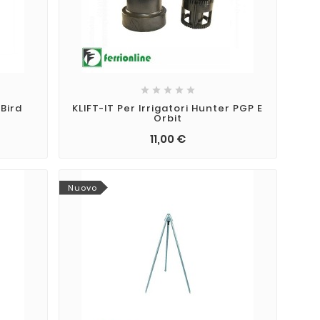





 Bird
KLIFT-IT Per Irrigatori Hunter PGP E
Orbit
11,00 €
Nuovo