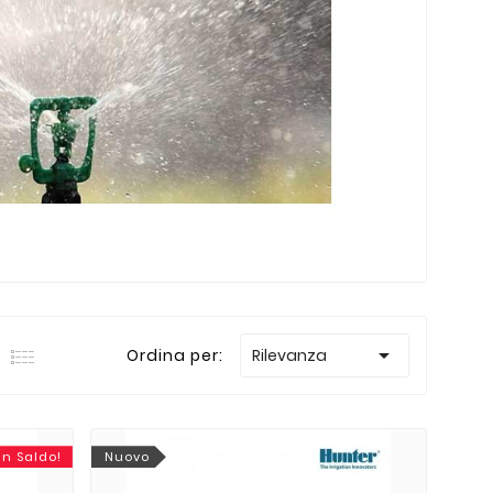

Ordina per:
Rilevanza
In Saldo!
Nuovo
o Ferri