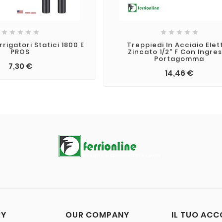










rrigatori Statici 1800 E
Treppiedi In Acciaio Elet
PROS
Zincato 1/2" F Con Ingre
Portagomma
7,30 €
14,46 €
RY
OUR COMPANY
IL TUO AC