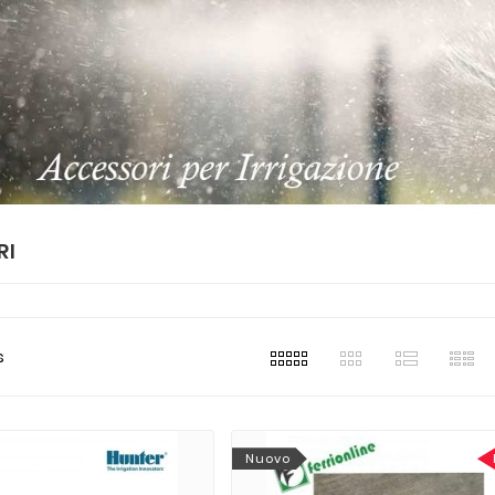
RI
s
Nuovo
i
Alessandro Ferri
Alessandr