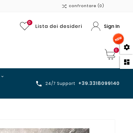
confrontare
(0)
0
Lista dei desideri
Sign In

0

+39.3318099140

24/7 Support