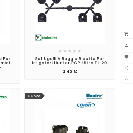








d Per
Set Ugelli A Raggio Ridotto Per
amici
Irrigatori Hunter PGP-Ultra E I-20
4

0,42 €

Nuovo