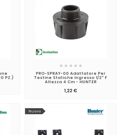
a e consigli
14
un Impianto di
n prato bello è
e del prato:
feb
mento degli
disporre gli
in modo corretto
tte le aree
rigazione.





ione
PRO-SPRAY-00 Adattatore Per
20 PZ.)
Testine Statiche Ingresso 1/2" F
Altezza 4 Cm - HUNTER
1,22 €
Nuovo