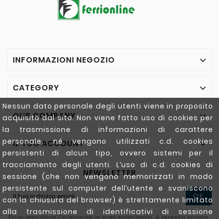
INFORMAZIONI NEGOZIO

CATEGORY

Nessun dato personale degli utenti viene in proposito
OUR COMPANY

acquisito dal sito. Non viene fatto uso di cookies per
la trasmissione di informazioni di carattere
personale, né vengono utilizzati c.d. cookies
IL TUO ACCOUNT

persistenti di alcun tipo, ovvero sistemi per il
tracciamento degli utenti. L’uso di c.d. cookies di
NEWSLETTER
sessione (che non vengono memorizzati in modo
persistente sul computer dell’utente e svaniscono
OK
con la chiusura del browser) è strettamente limitato
alla trasmissione di identificativi di sessione
Puoi annullare l'iscrizione in ogni momento. A questo scopo,