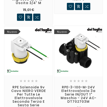
Uscita 3/4” M

15,01 €

Nuovo
Nuovo










RPE Solenoide 9v
RPE-3-100-M-24V
Cavo NIERO VERDE
Elettrovalvola 3a
Per Tutte Le
Serie IN/OUT 1"
Elettrovalvole
Maschio - 24V AC-
Seconda Terza E
DT702703M
Sesta Serie