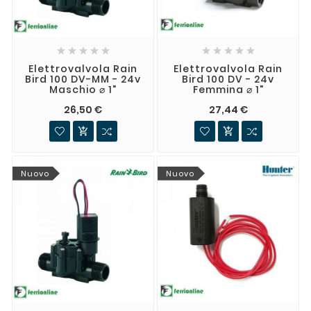










Elettrovalvola Rain
Elettrovalvola Rain
Bird 100 DV-MM - 24v
Bird 100 DV - 24v
Maschio ⌀ 1"
Femmina ⌀ 1"
26,50 €
27,44 €


Nuovo
Nuovo