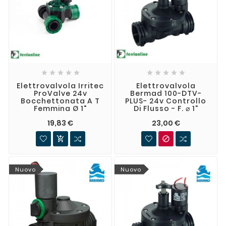










Elettrovalvola Irritec
Elettrovalvola
ProValve 24v
Bermad 100-DTV-
Bocchettonata A T
PLUS- 24v Controllo
Femmina Ø 1"
Di Flusso - F. ⌀ 1"
19,83 €
23,00 €


Nuovo
Nuovo