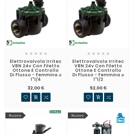










Elettrovalvola Irritec
Elettrovalvola Irritec
VBN 24v Con Filetto
VBN 24v Con Filetto
Ottone E Controllo
Ottone E Controllo
Di Flusso - Femmina ⌀
Di Flusso - Femmina ⌀
1"1/4
1"1/2
32,00 €
52,00 €


Nuovo
Nuovo