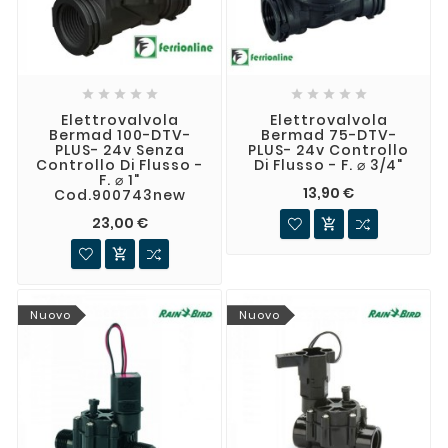










Elettrovalvola
Elettrovalvola
Bermad 100-DTV-
Bermad 75-DTV-
PLUS- 24v Senza
PLUS- 24v Controllo
Controllo Di Flusso -
Di Flusso - F. ⌀ 3/4"
F. ⌀ 1"
13,90 €
Cod.900743new
23,00 €


Nuovo
Nuovo