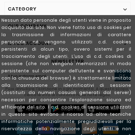
CATEGORY

Nessun dato personale degli utenti viene in proposito
OUR COMPANY

acquisito dal sito. Non viene fatto uso di cookies per
la trasmissione di informazioni di carattere
personale, né vengono utilizzati c.d. cookies
IL TUO ACCOUNT

persistenti di alcun tipo, ovvero sistemi per il
tracciamento degli utenti. L’uso di c.d. cookies di
NEWSLETTER
sessione (che non vengono memorizzati in modo
persistente sul computer dell’utente e svaniscono
OK
con la chiusura del browser) è strettamente limitato
alla trasmissione di identificativi di sessione
Puoi annullare l'iscrizione in ogni momento. A questo scopo,
(costituiti da numeri casuali generati dal server)
cerca le info di contatto nelle note legali.
necessari per consentire l’esplorazione sicura ed
efficiente del sito. I c.d. cookies di sessione utilizzati
in questo sito evitano il ricorso ad altre tecniche
informatiche potenzialmente pregiudizievoli per la
riservatezza della navigazione degli utenti e non