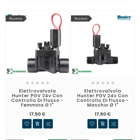
Nuovo
Nuovo










Elettrovalvola
Elettrovalvola
Hunter PGV 24v Con
Hunter PGV 24v Con
Controllo Di Flusso -
Controllo Di Flusso -
Femmina Ø 1"
Maschio Ø 1"
17,50 €
17,50 €

