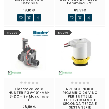
Bistabile
Femmina ⌀ 2"
19,10 €
69,91 €


Nuovo
Nuovo










Elettrovalvola
RPE SOLENOIDE
HUNTER PGV-101-MM-
RICAMBIO 24 V NC
B-DC - 9v Maschio ⌀
PER TUTTE LE
1"
ELETTROVALVOLE
SECONDA TERZA E
28,95 €
SESTA SERIE