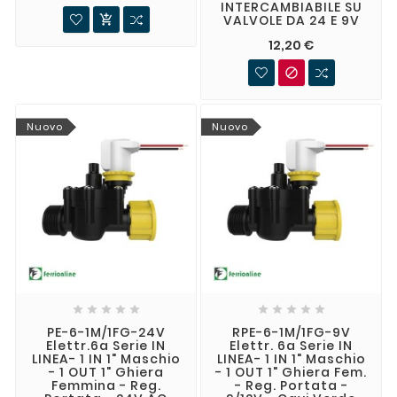
INTERCAMBIABILE SU
VALVOLE DA 24 E 9V

12,20 €

Nuovo
Nuovo










PE-6-1M/1FG-24V
RPE-6-1M/1FG-9V
Elettr.6a Serie IN
Elettr. 6a Serie IN
LINEA- 1 IN 1" Maschio
LINEA- 1 IN 1" Maschio
- 1 OUT 1" Ghiera
- 1 OUT 1" Ghiera Fem.
Femmina - Reg.
- Reg. Portata -