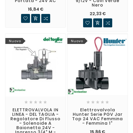
Portata - 24V AC
9/12V - Cavi Verde
Nero
16,84 €
22,33 €


Nuovo
Nuovo










ELETTROVALVOLA IN
Elettrovalvola
LINEA - DEL TAGLIA -
Hunter Serie PGV Jar
Regolatore Di Flusso
Top 24 VAC Femmina
- Solenoide A
- Femmina 1"
Baionetta 24V -
15,86 €
Ingresso 3/4" M -