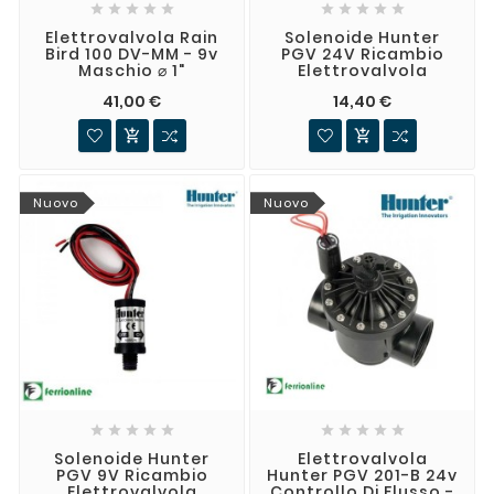










Elettrovalvola Rain
Solenoide Hunter
Bird 100 DV-MM - 9v
PGV 24V Ricambio
Maschio ⌀ 1"
Elettrovalvola
41,00 €
14,40 €


Nuovo
Nuovo










Solenoide Hunter
Elettrovalvola
PGV 9V Ricambio
Hunter PGV 201-B 24v
Elettrovalvola
Controllo Di Flusso -