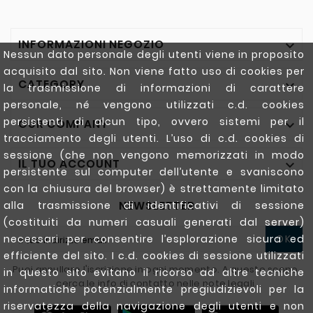
INFORMAZIONI NEGOZIO

Nessun dato personale degli utenti viene in proposito
acquisito dal sito. Non viene fatto uso di cookies per
CATEGORY

la trasmissione di informazioni di carattere
personale, né vengono utilizzati c.d. cookies
persistenti di alcun tipo, ovvero sistemi per il
OUR COMPANY

tracciamento degli utenti. L’uso di c.d. cookies di
sessione (che non vengono memorizzati in modo
IL TUO ACCOUNT

persistente sul computer dell’utente e svaniscono
con la chiusura del browser) è strettamente limitato
NEWSLETTER
alla trasmissione di identificativi di sessione
(costituiti da numeri casuali generati dal server)
necessari per consentire l’esplorazione sicura ed
OK
efficiente del sito. I c.d. cookies di sessione utilizzati
Puoi annullare l'iscrizione in ogni momento. A questo scopo,
in questo sito evitano il ricorso ad altre tecniche
cerca le info di contatto nelle note legali.
informatiche potenzialmente pregiudizievoli per la
riservatezza della navigazione degli utenti e non