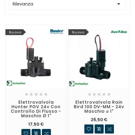

Rilevanza
Nuovo
Nuovo










Elettrovalvola
Elettrovalvola Rain
Hunter PGV 24v Con
Bird 100 DV-MM - 24v
Controllo Di Flusso -
Maschio ⌀ 1"
Maschio Ø 1"
26,50 €
17,50 €

