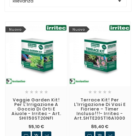

Rilevanza
Nuovo
Nuovo










Veggie Garden Kit!
Terrace Kit! Per
Per L’Irrigazione A
L'Irrigazione Di Vasi E
Goccia Di Orti E
Fioriere – Timer
Aiuole - Irritec - Art.
Incluso!!!- Irritec -
SHI150ST20NFI
Art.SHTE20ST16A1000
55,10 €
85,40 €