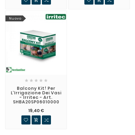


Nuovo





Balcony Kit! Per
L’Irrigazione Dei Vasi
- Irritec - Art.
SHBA20SP06010000
19,40 €
