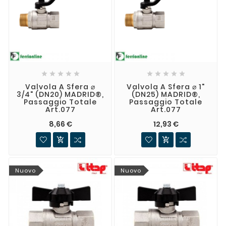










Valvola A Sfera ⌀
Valvola A Sfera ⌀ 1"
3/4" (DN20) MADRID®,
(DN25) MADRID®,
Passaggio Totale
Passaggio Totale
Art.077
Art.077
8,66 €
12,93 €


Nuovo
Nuovo