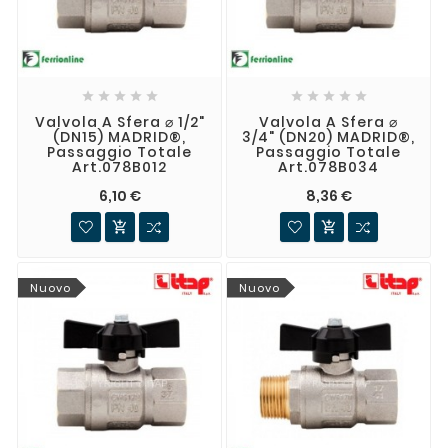










Valvola A Sfera ⌀ 1/2"
Valvola A Sfera ⌀
(DN15) MADRID®,
3/4" (DN20) MADRID®,
Passaggio Totale
Passaggio Totale
Art.078B012
Art.078B034
6,10 €
8,36 €


Nuovo
Nuovo