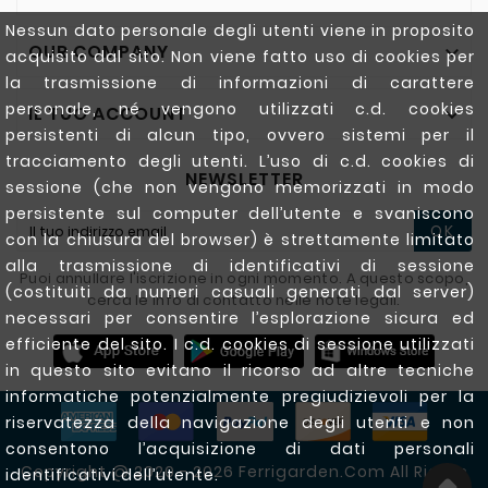
Nessun dato personale degli utenti viene in proposito
OUR COMPANY

acquisito dal sito. Non viene fatto uso di cookies per
la trasmissione di informazioni di carattere
personale, né vengono utilizzati c.d. cookies
IL TUO ACCOUNT

persistenti di alcun tipo, ovvero sistemi per il
tracciamento degli utenti. L’uso di c.d. cookies di
NEWSLETTER
sessione (che non vengono memorizzati in modo
persistente sul computer dell’utente e svaniscono
OK
con la chiusura del browser) è strettamente limitato
alla trasmissione di identificativi di sessione
Puoi annullare l'iscrizione in ogni momento. A questo scopo,
(costituiti da numeri casuali generati dal server)
cerca le info di contatto nelle note legali.
necessari per consentire l’esplorazione sicura ed
efficiente del sito. I c.d. cookies di sessione utilizzati
in questo sito evitano il ricorso ad altre tecniche
informatiche potenzialmente pregiudizievoli per la
riservatezza della navigazione degli utenti e non
consentono l’acquisizione di dati personali
Copyright @ 2020 - 2026 Ferrigarden.com All Rights
identificativi dell’utente.