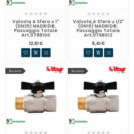










Valvola A Sfera ⌀ 1"
Valvola A Sfera ⌀ 1/2"
(DN25) MADRID®,
(DN15) MADRID®,
Passaggio Totale
Passaggio Totale
Art.078B100
Art.079B012
12,51 €
6,41 €


Nuovo
Nuovo









