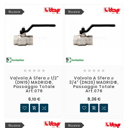
Nuovo
Nuovo










Valvola A Sfera ⌀ 1/2"
Valvola A Sfera ⌀
(DN15) MADRID®,
3/4" (DN20) MADRID®,
Passaggio Totale
Passaggio Totale
Art.076
Art.076
6,10 €
8,36 €


Nuovo
Nuovo