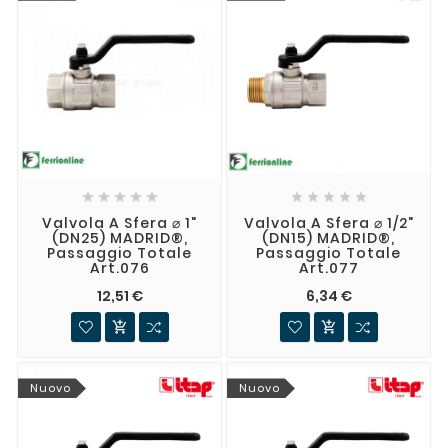










Valvola A Sfera ⌀ 1"
Valvola A Sfera ⌀ 1/2"
(DN25) MADRID®,
(DN15) MADRID®,
Passaggio Totale
Passaggio Totale
Art.076
Art.077
12,51 €
6,34 €


Nuovo
Nuovo