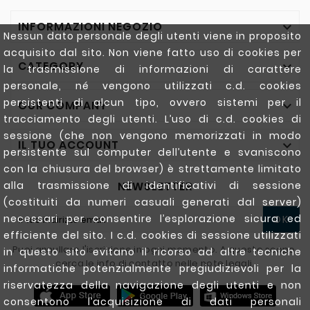
INFORMAZIONI NEGOZIO

Nessun dato personale degli utenti viene in proposito
acquisito dal sito. Non viene fatto uso di cookies per
CATEGORY

la trasmissione di informazioni di carattere
personale, né vengono utilizzati c.d. cookies
persistenti di alcun tipo, ovvero sistemi per il
OUR COMPANY

tracciamento degli utenti. L’uso di c.d. cookies di
sessione (che non vengono memorizzati in modo
IL TUO ACCOUNT

persistente sul computer dell’utente e svaniscono
con la chiusura del browser) è strettamente limitato
NEWSLETTER
alla trasmissione di identificativi di sessione
(costituiti da numeri casuali generati dal server)
necessari per consentire l’esplorazione sicura ed
OK
efficiente del sito. I c.d. cookies di sessione utilizzati
Puoi annullare l'iscrizione in ogni momento. A questo scopo,
in questo sito evitano il ricorso ad altre tecniche
cerca le info di contatto nelle note legali.
informatiche potenzialmente pregiudizievoli per la
riservatezza della navigazione degli utenti e non
consentono l’acquisizione di dati personali