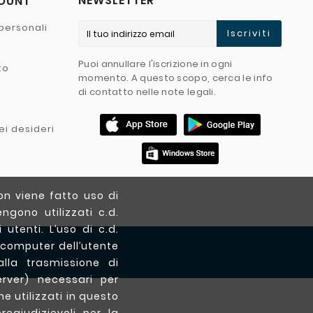
NEWSLETTER
COUNT
personali
Iscriviti
Puoi annullare l'iscrizione in ogni
to
momento. A questo scopo, cerca le info
di contatto nelle note legali.
ei desideri
on viene fatto uso di
ngono utilizzati c.d.
utenti. L’uso di c.d.
 computer dell’utente
lla trasmissione di
erver) necessari per
ne utilizzati in questo