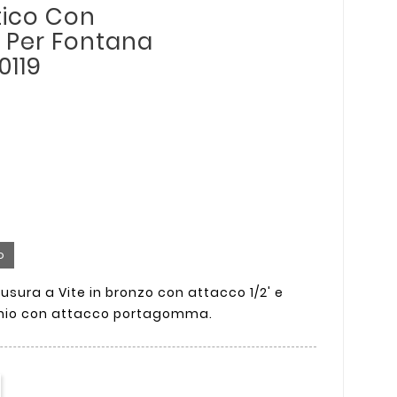
tico Con
 Per Fontana
0119
o
iusura a Vite in bronzo con attacco 1/2' e
chio con attacco portagomma.