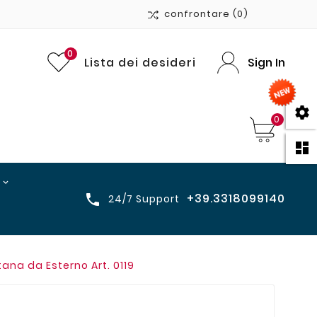
confrontare
(0)
0
Lista dei desideri
Sign In

0

+39.3318099140

24/7 Support
ana da Esterno Art. 0119