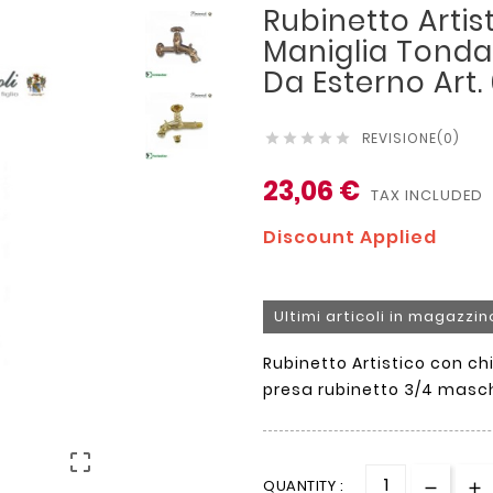
Rubinetto Artis
Maniglia Tonda
Da Esterno Art. 
REVISIONE(0)





23,06 €
TAX INCLUDED
Discount Applied
Ultimi articoli in magazzin
Rubinetto Artistico con ch
presa rubinetto 3/4 mas

QUANTITY :