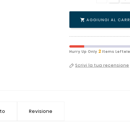
AGGIUNGI AL CAR

2
Hurry Up Only
Items Leftel
Scrivi la tua recensione
tto
Revisione