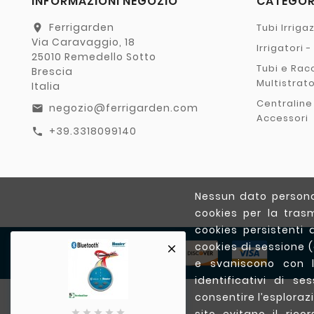
INFORMAZIONI NEGOZIO
CATEGO
Ferrigarden
Tubi Irriga
location_on
Via Caravaggio, 18
Irrigatori 
25010 Remedello Sotto
Tubi e Rac
Brescia
Multistrat
Italia
Centraline
negozio@ferrigarden.com
email
Accessori
+39.3318099140
call
Nessun dato personal
cookies per la trasm
cookies persistenti 
cookies di sessione 

e svaniscono con l
identificativi di s
consentire l’esplorazi




