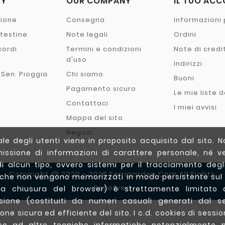
RY
OUR COMPANY
IL TUO AC
zione
Consegna
Informazioni 
- testine
Note legali
Ordini
cordi
Termini e condizioni
Note di credi
o
d'uso
Indirizzi
 Sen. Pioggia
Chi siamo
Buoni
Pagamento sicuro
Le mie liste d
Contattaci
I miei avvisi
Mappa del sito
Negozi
e degli utenti viene in proposito acquisito dal sito. N
issione di informazioni di carattere personale, né ve
di alcun tipo, ovvero sistemi per il tracciamento degli 
Copyright @ 2020 - 2026 Ferrigarden.com All Rights
(che non vengono memorizzati in modo persistente sul
Reserved
a chiusura del browser) è strettamente limitato a
essione (costituiti da numeri casuali generati dal s
one sicura ed efficiente del sito. I c.d. cookies di sessio