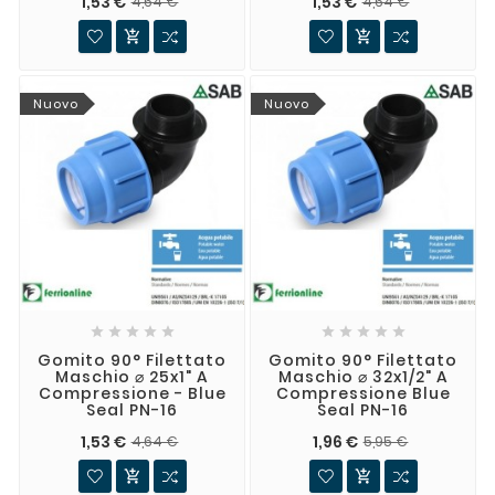
1,53 €
1,53 €
4,64 €
4,64 €


Nuovo
Nuovo










Gomito 90° Filettato
Gomito 90° Filettato
Maschio ⌀ 25x1" A
Maschio ⌀ 32x1/2" A
Compressione - Blue
Compressione Blue
Seal PN-16
Seal PN-16
1,53 €
1,96 €
4,64 €
5,95 €

