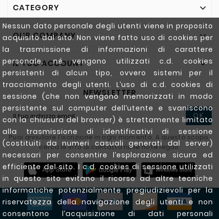
CATEGORY

Nessun dato personale degli utenti viene in proposito
OUR COMPANY

acquisito dal sito. Non viene fatto uso di cookies per
la trasmissione di informazioni di carattere
personale, né vengono utilizzati c.d. cookies
IL TUO ACCOUNT

persistenti di alcun tipo, ovvero sistemi per il
tracciamento degli utenti. L’uso di c.d. cookies di
NEWSLETTER
sessione (che non vengono memorizzati in modo
persistente sul computer dell’utente e svaniscono
OK
con la chiusura del browser) è strettamente limitato
alla trasmissione di identificativi di sessione
Puoi annullare l'iscrizione in ogni momento. A questo scopo,
(costituiti da numeri casuali generati dal server)
cerca le info di contatto nelle note legali.
necessari per consentire l’esplorazione sicura ed
efficiente del sito. I c.d. cookies di sessione utilizzati
in questo sito evitano il ricorso ad altre tecniche
informatiche potenzialmente pregiudizievoli per la
riservatezza della navigazione degli utenti e non
consentono l’acquisizione di dati personali