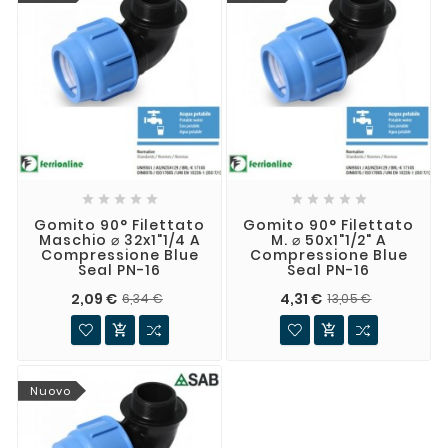










Gomito 90° Filettato
Gomito 90° Filettato
Maschio ⌀ 32x1"1/4 A
M. ⌀ 50x1"1/2" A
Compressione Blue
Compressione Blue
Seal PN-16
Seal PN-16
2,09 €
4,31 €
6,34 €
13,05 €


Nuovo