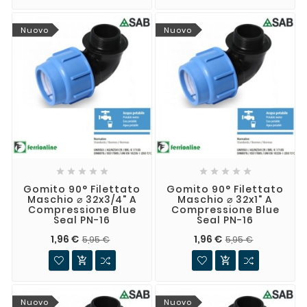
Nuovo
Nuovo










Gomito 90° Filettato
Gomito 90° Filettato
Maschio ⌀ 32x3/4" A
Maschio ⌀ 32x1" A
Compressione Blue
Compressione Blue
Seal PN-16
Seal PN-16
1,96 €
1,96 €
5,95 €
5,95 €


Nuovo
Nuovo