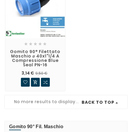





Gomito 90° Filettato
Maschio ⌀ 40x1"1/4 A
Compressione Blue
Seal PN-16
3,14 €
9,50 €

No more results to display...
BACK TO TOP
Gomito 90° Fil. Maschio