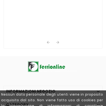


INFORMAZIONI NEGOZIO

Nessun dato personale degli utenti viene in proposito
acquisito dal sito. Non viene fatto uso di cookies per
CATEGORY

la trasmissione di informazioni di carattere