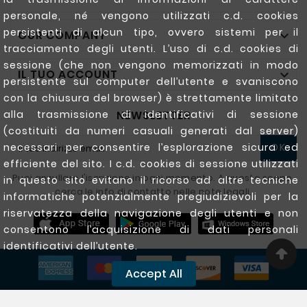
personale, né vengono utilizzati c.d. cookies
persistenti di alcun tipo, ovvero sistemi per il
OUR COMPANY

tracciamento degli utenti. L’uso di c.d. cookies di
sessione (che non vengono memorizzati in modo
IL TUO ACCOUNT

persistente sul computer dell’utente e svaniscono
con la chiusura del browser) è strettamente limitato
NEWSLETTER
alla trasmissione di identificativi di sessione
(costituiti da numeri casuali generati dal server)
necessari per consentire l’esplorazione sicura ed
OK
efficiente del sito. I c.d. cookies di sessione utilizzati
Puoi annullare l'iscrizione in ogni momento. A questo scopo,
in questo sito evitano il ricorso ad altre tecniche
cerca le info di contatto nelle note legali.
informatiche potenzialmente pregiudizievoli per la
riservatezza della navigazione degli utenti e non
consentono l’acquisizione di dati personali
identificativi dell’utente.
Accept All
Copyright @ 2020 - 2026 Ferrigarden.com All Rights