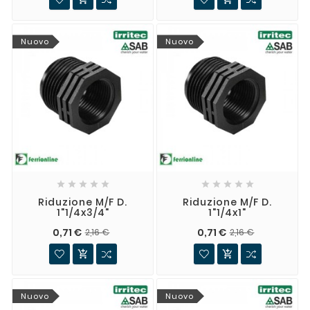
Nuovo
Nuovo










Riduzione M/F D.
Riduzione M/F D.
1"1/4x3/4"
1"1/4x1"
0,71 €
0,71 €
2,16 €
2,16 €


Nuovo
Nuovo