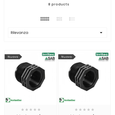
8 products

Rilevanza
Nuovo
Nuovo









