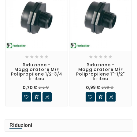










Riduzione -
Riduzione -
Maggioratore M/F
Maggioratore M/F
Polipropilene 1/2-3/4
Polipropilene 1"-1/2"
Irritec
Irritec
0,70 €
0,99 €
2,12 €
2,99 €


Riduzioni