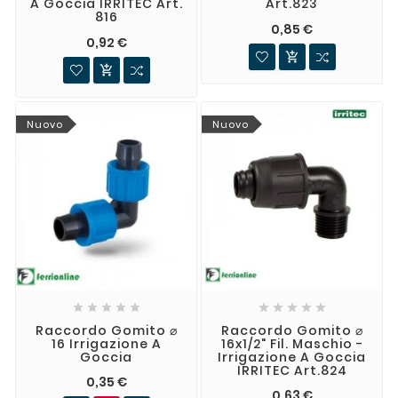
A Goccia IRRITEC Art.
Art.823
816
0,85 €
0,92 €


Nuovo
Nuovo










Raccordo Gomito ⌀
Raccordo Gomito ⌀
16 Irrigazione A
16x1/2" Fil. Maschio -
Goccia
Irrigazione A Goccia
IRRITEC Art.824
0,35 €
0,63 €