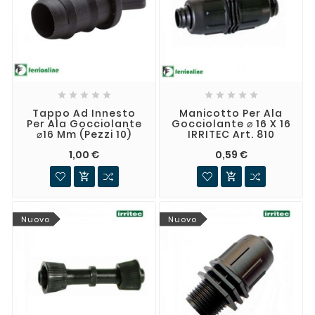










Tappo Ad Innesto
Manicotto Per Ala
Per Ala Gocciolante
Gocciolante ⌀ 16 X 16
⌀16 Mm (Pezzi 10)
IRRITEC Art. 810
1,00 €
0,59 €


Nuovo
Nuovo