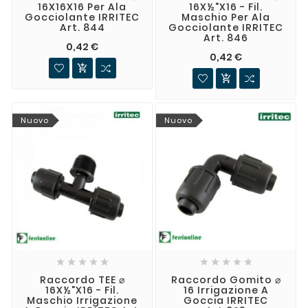
16X16X16 Per Ala
16X½"X16 - Fil.
Gocciolante IRRITEC
Maschio Per Ala
Art. 844
Gocciolante IRRITEC
Art. 846
0,42 €
0,42 €


Nuovo
Nuovo










Raccordo TEE ⌀
Raccordo Gomito ⌀
16X½"X16 - Fil.
16 Irrigazione A
Maschio Irrigazione
Goccia IRRITEC