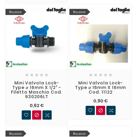
Nuovo
Nuovo










Mini Valvola Lock-
Mini Valvola Lock-
Type ⌀ 16mm X 1/2" -
Type ⌀ 16mm X 16mm
Filetto Maschio Cod.
Cod. 11122
930206LT
0,90 €
0,62 €


Nuovo
Nuovo