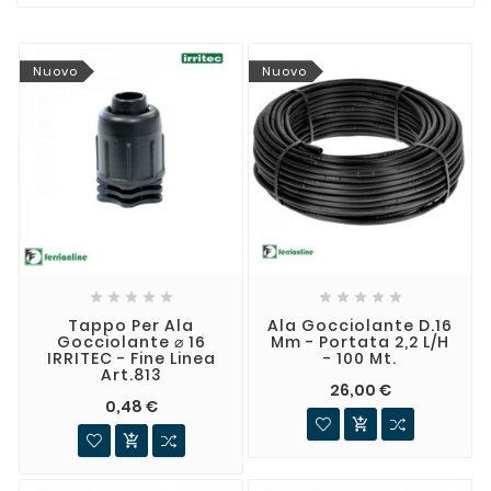
Nuovo
Nuovo










Tappo Per Ala
Ala Gocciolante D.16
Gocciolante ⌀ 16
Mm - Portata 2,2 L/h
IRRITEC - Fine Linea
- 100 Mt.
Art.813
26,00 €
0,48 €

