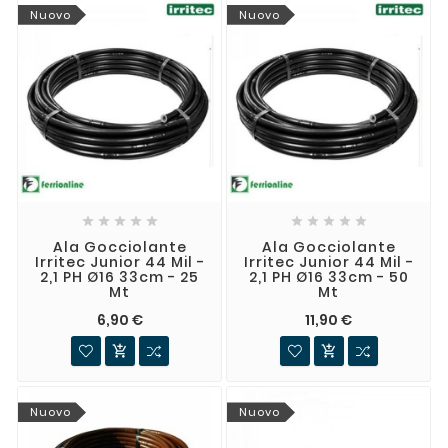
Nuovo
Nuovo










Ala Gocciolante
Ala Gocciolante
Irritec Junior 44 Mil -
Irritec Junior 44 Mil -
2,1 PH Ø16 33cm - 25
2,1 PH Ø16 33cm - 50
Mt
Mt
6,90 €
11,90 €


Nuovo
Nuovo