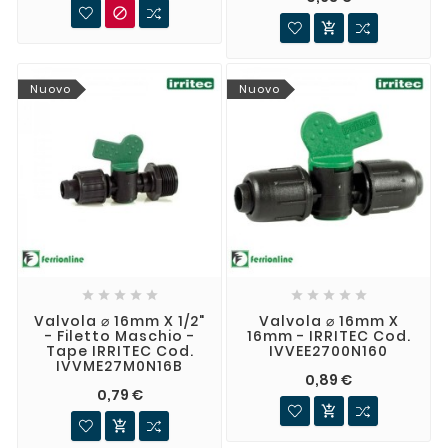


Nuovo
Nuovo










Valvola ⌀ 16mm X 1/2"
Valvola ⌀ 16mm X
- Filetto Maschio -
16mm - IRRITEC Cod.
Tape IRRITEC Cod.
IVVEE2700N160
IVVME27M0N16B
0,89 €
0,79 €

