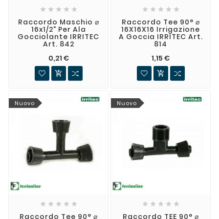










Raccordo Maschio ⌀
Raccordo Tee 90° ⌀
16x1/2" Per Ala
16X16X16 Irrigazione
Gocciolante IRRITEC
A Goccia IRRITEC Art.
Art. 842
814
0,21 €
1,15 €


Nuovo
Nuovo










Raccordo Tee 90° ⌀
Raccordo TEE 90° ⌀