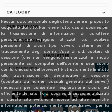
CATEGORY

Nessun dato personale degli utenti viene in proposito
OUR COMPANY

acquisito dal sito. Non viene fatto uso di cookies per
la trasmissione di informazioni di carattere
personale, né vengono utilizzati c.d. cookies
IL TUO ACCOUNT

persistenti di alcun tipo, ovvero sistemi per il
tracciamento degli utenti. L’uso di c.d. cookies di
NEWSLETTER
sessione (che non vengono memorizzati in modo
persistente sul computer dell’utente e svaniscono
OK
con la chiusura del browser) è strettamente limitato
alla trasmissione di identificativi di sessione
Puoi annullare l'iscrizione in ogni momento. A questo scopo,
(costituiti da numeri casuali generati dal server)
cerca le info di contatto nelle note legali.
necessari per consentire l’esplorazione sicura ed
efficiente del sito. I c.d. cookies di sessione utilizzati
in questo sito evitano il ricorso ad altre tecniche
informatiche potenzialmente pregiudizievoli per la
riservatezza della navigazione degli utenti e non