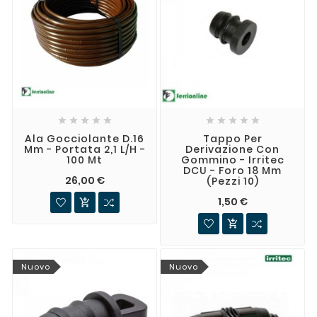










Ala Gocciolante D.16
Tappo Per
Mm - Portata 2,1 L/h -
Derivazione Con
100 Mt
Gommino - Irritec
DCU - Foro 18 Mm
26,00 €
(Pezzi 10)
1,50 €


Nuovo
Nuovo