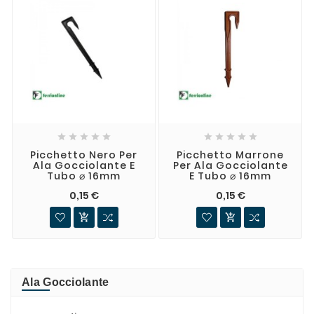










Picchetto Nero Per
Picchetto Marrone
Ala Gocciolante E
Per Ala Gocciolante
Tubo ⌀ 16mm
E Tubo ⌀ 16mm
0,15 €
0,15 €


Ala Gocciolante