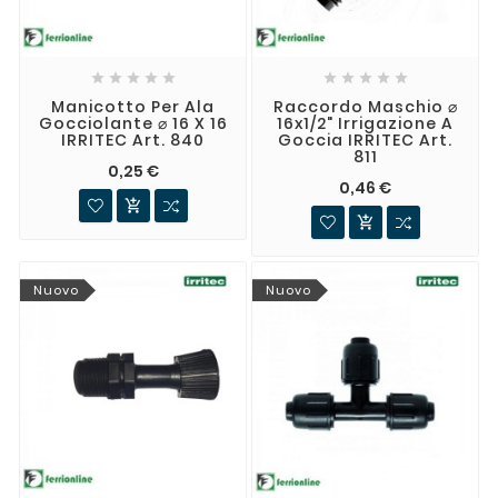










Manicotto Per Ala
Raccordo Maschio ⌀
Gocciolante ⌀ 16 X 16
16x1/2" Irrigazione A
IRRITEC Art. 840
Goccia IRRITEC Art.
811
0,25 €
0,46 €


Nuovo
Nuovo