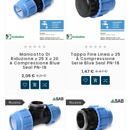










Manicotto Di
Tappo Fine Linea ⌀ 25
Riduzione ⌀ 25 X ⌀ 20
A Compressione
A Compressione Blue
Serie Blue Seal PN-16
Seal PN-16
1,47 €
4,47 €
2,05 €
6,21 €


Nuovo
Nuovo