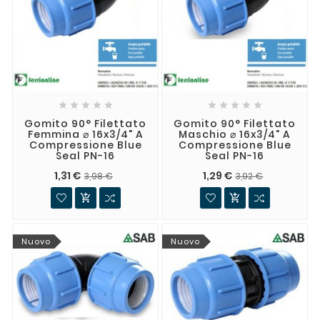










Gomito 90° Filettato
Gomito 90° Filettato
Femmina ⌀ 16x3/4" A
Maschio ⌀ 16x3/4" A
Compressione Blue
Compressione Blue
Seal PN-16
Seal PN-16
1,31 €
1,29 €
3,98 €
3,92 €


Nuovo
Nuovo