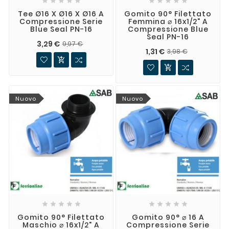










Tee Ø16 X Ø16 X Ø16 A
Gomito 90° Filettato
Compressione Serie
Femmina ⌀ 16x1/2" A
Blue Seal PN-16
Compressione Blue
Seal PN-16
3,29 €
9,97 €
1,31 €
3,98 €


Nuovo
Nuovo










Gomito 90° Filettato
Gomito 90° ⌀ 16 A
Maschio ⌀ 16x1/2" A
Compressione Serie