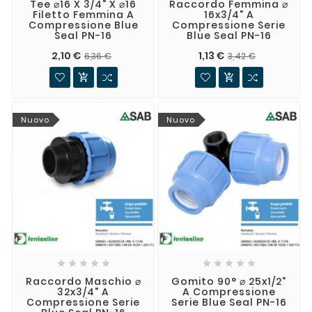
Tee ⌀16 X 3/4" X ⌀16
Raccordo Femmina ⌀
Filetto Femmina A
16x3/4" A
Compressione Blue
Compressione Serie
Seal PN-16
Blue Seal PN-16
2,10 €
1,13 €
6,36 €
3,42 €


Nuovo
Nuovo










Raccordo Maschio ⌀
Gomito 90° ⌀ 25x1/2"
32x3/4" A
A Compressione
Compressione Serie
Serie Blue Seal PN-16