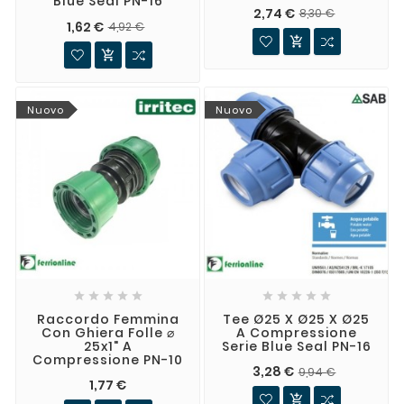
Blue Seal PN-16
2,74 €
8,30 €
1,62 €
4,92 €


Nuovo
Nuovo










Raccordo Femmina
Tee Ø25 X Ø25 X Ø25
Con Ghiera Folle ⌀
A Compressione
25x1" A
Serie Blue Seal PN-16
Compressione PN-10
3,28 €
9,94 €
1,77 €
