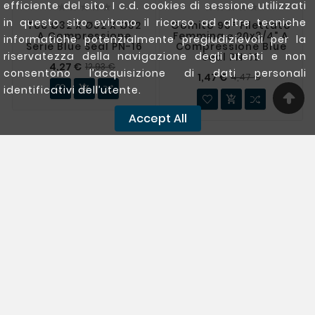
efficiente del sito. I c.d. cookies di sessione utilizzati










in questo sito evitano il ricorso ad altre tecniche
Tee Ø32 X Ø32 X Ø32
Gomito 90° Filettato
A Compressione
Femmina ⌀ 20x3/4" A
informatiche potenzialmente pregiudizievoli per la
Serie Blue Seal PN-16
Compressione Blue
riservatezza della navigazione degli utenti e non
Seal PN-16
4,27 €
12,93 €
consentono l’acquisizione di dati personali
1,47 €
4,47 €

identificativi dell’utente.

Accept All
Nuovo
Nuovo










Gomito 90° Filettato
Gomito 90° ⌀ 32 A
Maschio ⌀ 20x3/4" A
Compressione Serie
Compressione Blue
Blue Seal PN-16
Seal PN-16
2,93 €
8,89 €
1,25 €
3,78 €


Nuovo
Nuovo









