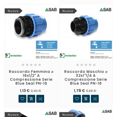
Nuovo
Nuovo










Raccordo Femmina ⌀
Raccordo Maschio ⌀
16x1/2" A
32x1"1/4 A
Compressione Serie
Compressione Serie
Blue Seal PN-16
Blue Seal PN-16
1,13 €
1,78 €
3,42 €
5,38 €


Nuovo
Nuovo