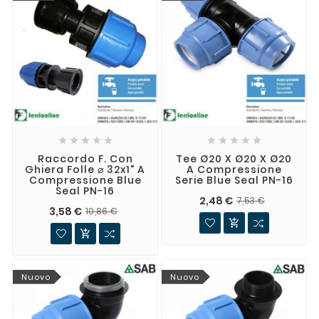










Raccordo F. Con
Tee Ø20 X Ø20 X Ø20
Ghiera Folle ⌀ 32x1" A
A Compressione
Compressione Blue
Serie Blue Seal PN-16
Seal PN-16
2,48 €
7,53 €
3,58 €
10,86 €


Nuovo
Nuovo