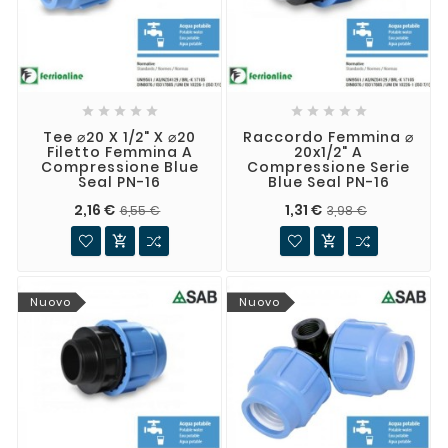










Tee ⌀20 X 1/2" X ⌀20
Raccordo Femmina ⌀
Filetto Femmina A
20x1/2" A
Compressione Blue
Compressione Serie
Seal PN-16
Blue Seal PN-16
2,16 €
1,31 €
6,55 €
3,98 €


Nuovo
Nuovo