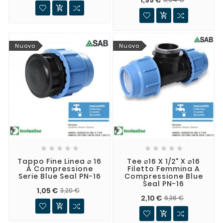


Nuovo
Nuovo










Tappo Fine Linea ⌀ 16
Tee ⌀16 X 1/2" X ⌀16
A Compressione
Filetto Femmina A
Serie Blue Seal PN-16
Compressione Blue
Seal PN-16
1,05 €
3,20 €
2,10 €
6,36 €

