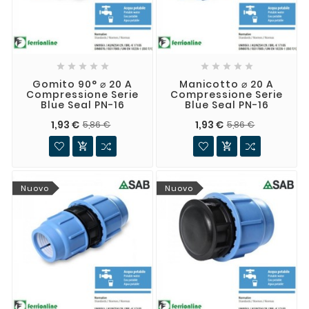










Gomito 90° ⌀ 20 A
Manicotto ⌀ 20 A
Compressione Serie
Compressione Serie
Blue Seal PN-16
Blue Seal PN-16
1,93 €
1,93 €
5,86 €
5,86 €


Nuovo
Nuovo