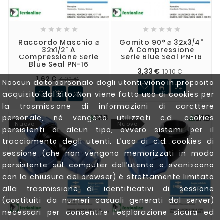










Raccordo Maschio ⌀
Gomito 90° ⌀ 32x3/4"
32x1/2" A
A Compressione
Compressione Serie
Serie Blue Seal PN-16
Blue Seal PN-16
3,33 €
10,10 €
1,62 €
4,92 €
Nessun dato personale degli utenti viene in proposito

acquisito dal sito. Non viene fatto uso di cookies per

la trasmissione di informazioni di carattere
personale, né vengono utilizzati c.d. cookies
Nuovo
Nuovo
persistenti di alcun tipo, ovvero sistemi per il
tracciamento degli utenti. L’uso di c.d. cookies di
sessione (che non vengono memorizzati in modo
persistente sul computer dell’utente e svaniscono
con la chiusura del browser) è strettamente limitato
alla trasmissione di identificativi di sessione
(costituiti da numeri casuali generati dal server)
necessari per consentire l’esplorazione sicura ed