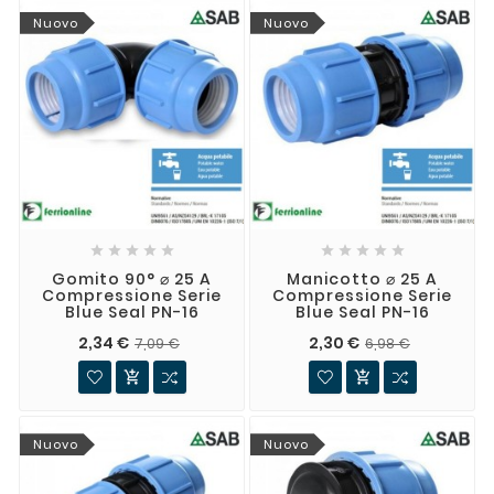
Nuovo
Nuovo










Gomito 90° ⌀ 25 A
Manicotto ⌀ 25 A
Compressione Serie
Compressione Serie
Blue Seal PN-16
Blue Seal PN-16
2,34 €
2,30 €
7,09 €
6,98 €


Nuovo
Nuovo