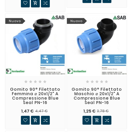

Nuovo
Nuovo










Gomito 90° Filettato
Gomito 90° Filettato
Femmina ⌀ 20x1/2" A
Maschio ⌀ 20x1/2" A
Compressione Blue
Compressione Blue
Seal PN-16
Seal PN-16
1,47 €
1,25 €
4,47 €
3,78 €

