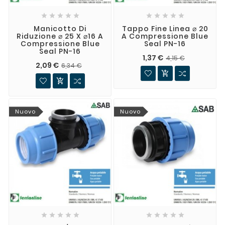










Manicotto Di
Tappo Fine Linea ⌀ 20
Riduzione ⌀ 25 X ⌀16 A
A Compressione Blue
Compressione Blue
Seal PN-16
Seal PN-16
1,37 €
4,15 €
2,09 €
6,34 €


Nuovo
Nuovo









