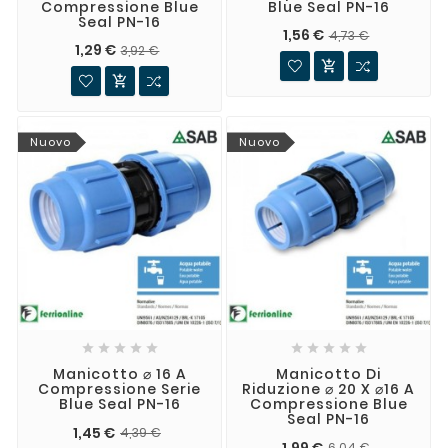
Compressione Blue
Blue Seal PN-16
Seal PN-16
1,56 €
4,73 €
1,29 €
3,92 €


Nuovo
Nuovo










Manicotto ⌀ 16 A
Manicotto Di
Compressione Serie
Riduzione ⌀ 20 X ⌀16 A
Blue Seal PN-16
Compressione Blue
Seal PN-16
1,45 €
4,39 €
1,99 €
6,04 €