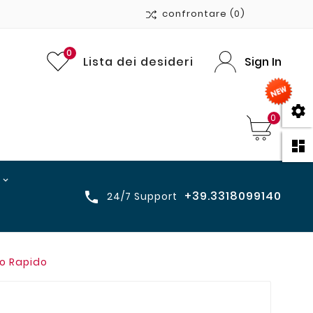
confrontare
(0)
0
Lista dei desideri
Sign In

0

+39.3318099140

24/7 Support
to Rapido