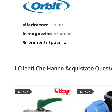
Riferimento
901814
In magazzino
86 Articoli
Riferimenti Specifici
I Clienti Che Hanno Acquistato Que
Nuovo
Nuovo