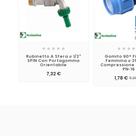









Rubinetto A Sfera ⌀ 1/2"
Gomito 90° F
SPIN Con Portagomma
Femmina ⌀ 25
Orientabile
Compressione 
PN-16
7,32 €
1,78 €
5,3