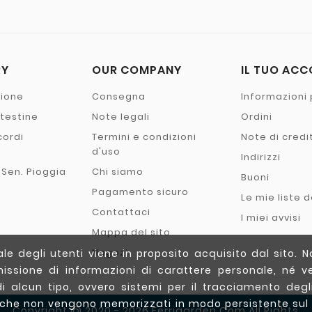
RY
OUR COMPANY
IL TUO AC
zione
Consegna
Informazioni 
- testine
Note legali
Ordini
cordi
Termini e condizioni
Note di credi
o
d'uso
Indirizzi
 Sen. Pioggia
Chi siamo
Buoni
Pagamento sicuro
Le mie liste d
Contattaci
I miei avvisi
Mappa del sito
Negozi
e degli utenti viene in proposito acquisito dal sito. N
issione di informazioni di carattere personale, né ve
di alcun tipo, ovvero sistemi per il tracciamento degli 
(che non vengono memorizzati in modo persistente sul
Copyright @ 2020 - 2026 Ferrigarden.com All Rights