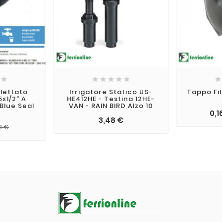







ilettato
Irrigatore Statico US-
Tappo Fi
x1/2" A
HE412HE - Testina 12HE-
Blue Seal
VAN - RAIN BIRD Alzo 10
0,1
3,48 €
8 €