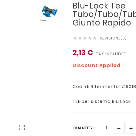
Blu-Lock Tee
Tubo/tubo/tub
Giunto Rapido
REVISIONE(0)





2,13 €
TAX INCLUDED
Discount Applied
Cod. di Riferimento: #901
TEE per sistema Blu Lock

QUANTITY :