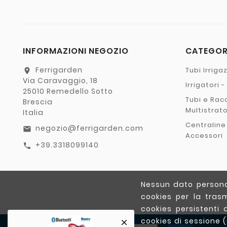
INFORMAZIONI NEGOZIO
CATEGO
Ferrigarden
Tubi Irriga
location_on
Via Caravaggio, 18
Irrigatori 
25010 Remedello Sotto
Tubi e Rac
Brescia
Multistrat
Italia
Centraline
negozio@ferrigarden.com
email
Accessori
+39.3318099140
call
Nessun dato personal
cookies per la trasm
cookies persistenti 
cookies di sessione 
