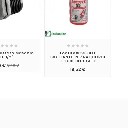









lettato Maschio
Loctite® 55 FILO
Tes
D. 1/2"
SIGILLANTE PER RACCORDI
HE
E TUBI FILETTATI
6 €
0,49 €
19,52 €