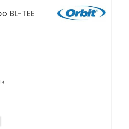
o BL-TEE
814