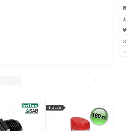







Nuovo
Nuo