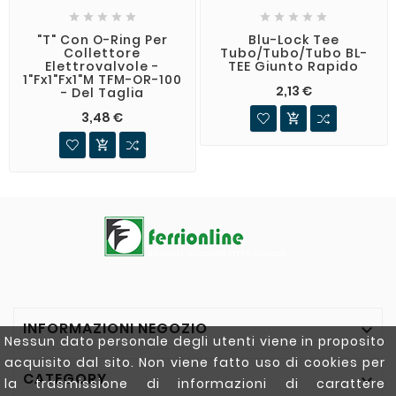










"T" Con O-Ring Per
Blu-Lock Tee
Collettore
Tubo/tubo/tubo BL-
Elettrovalvole -
TEE Giunto Rapido
1"Fx1"Fx1"M TFM-OR-100
2,13 €
- Del Taglia
3,48 €


INFORMAZIONI NEGOZIO

Nessun dato personale degli utenti viene in proposito
acquisito dal sito. Non viene fatto uso di cookies per
CATEGORY

la trasmissione di informazioni di carattere