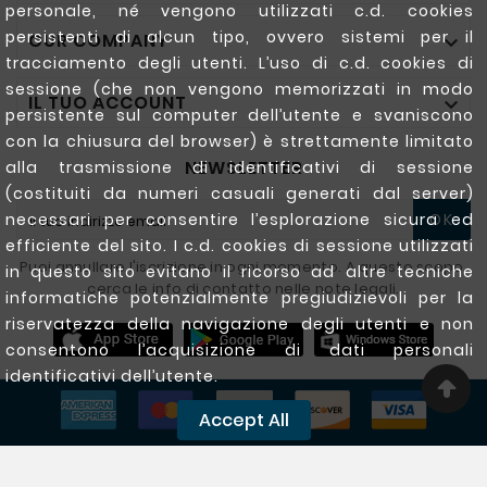
personale, né vengono utilizzati c.d. cookies
persistenti di alcun tipo, ovvero sistemi per il
OUR COMPANY

tracciamento degli utenti. L’uso di c.d. cookies di
sessione (che non vengono memorizzati in modo
IL TUO ACCOUNT

persistente sul computer dell’utente e svaniscono
con la chiusura del browser) è strettamente limitato
NEWSLETTER
alla trasmissione di identificativi di sessione
(costituiti da numeri casuali generati dal server)
necessari per consentire l’esplorazione sicura ed
OK
efficiente del sito. I c.d. cookies di sessione utilizzati
Puoi annullare l'iscrizione in ogni momento. A questo scopo,
in questo sito evitano il ricorso ad altre tecniche
cerca le info di contatto nelle note legali.
informatiche potenzialmente pregiudizievoli per la
riservatezza della navigazione degli utenti e non
consentono l’acquisizione di dati personali
identificativi dell’utente.
Accept All
Copyright @ 2020 - 2026 Ferrigarden.com All Rights