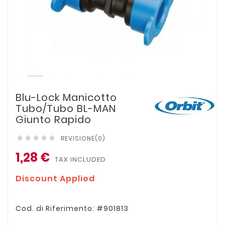
Blu-Lock Manicotto
Tubo/tubo BL-MAN
Giunto Rapido
REVISIONE(0)





1,28 €
TAX INCLUDED
Discount Applied
Cod. di Riferimento: #901813