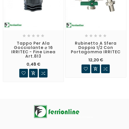










Tappo Per Ala
Rubinetto A Sfera
Gocciolante ⌀ 16
Doppia 1/2 Con
IRRITEC - Fine Linea
Portagomma IRRITEC
Art.813
12,20 €
0,48 €

