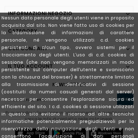
INFORMAZIONI NEGOZIO

Nessun dato personale degli utenti viene in proposito
acquisito dal sito. Non viene fatto uso di cookies per
CATEGORY

la trasmissione di informazioni di carattere
personale, né vengono utilizzati c.d. cookies
persistenti di alcun tipo, ovvero sistemi per il
OUR COMPANY

tracciamento degli utenti. L’uso di c.d. cookies di
sessione (che non vengono memorizzati in modo
IL TUO ACCOUNT

persistente sul computer dell’utente e svaniscono
con la chiusura del browser) è strettamente limitato
NEWSLETTER
alla trasmissione di identificativi di sessione
(costituiti da numeri casuali generati dal server)
necessari per consentire l’esplorazione sicura ed
OK
efficiente del sito. I c.d. cookies di sessione utilizzati
Puoi annullare l'iscrizione in ogni momento. A questo scopo,
in questo sito evitano il ricorso ad altre tecniche
cerca le info di contatto nelle note legali.
informatiche potenzialmente pregiudizievoli per la
riservatezza della navigazione degli utenti e non
consentono l’acquisizione di dati personali