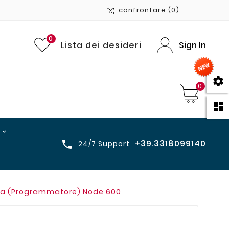
confrontare
(0)
0
Lista dei desideri
Sign In

0

+39.3318099140

24/7 Support
eria (Programmatore) Node 600