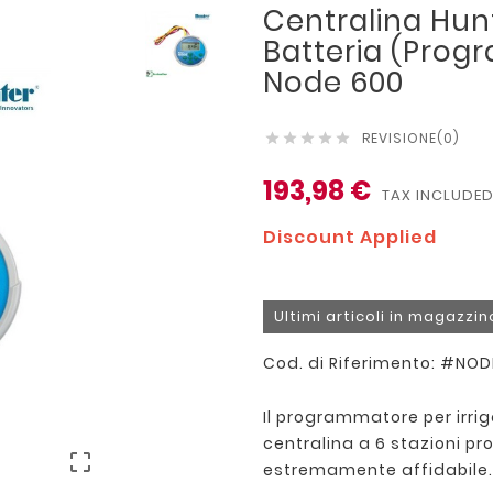
Centralina Hunt
Batteria (Pro
Node 600
REVISIONE(0)





193,98 €
TAX INCLUDE
Discount Applied
Ultimi articoli in magazzin
Cod. di Riferimento: #NO
Il programmatore per irri
centralina a 6 stazioni p

estremamente affidabile.