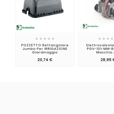









POZZETTO Rettangolare
Elettrovalvol
Jumbo Per IRRIGAZIONE
PGV-101-MM-B
Giardinaggio
Maschio ⌀
20,74 €
28,95 