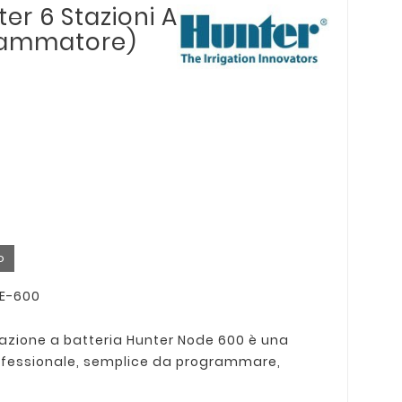
er 6 Stazioni A
grammatore)
D
o
DE-600
gazione a batteria Hunter Node 600 è una
rofessionale, semplice da programmare,