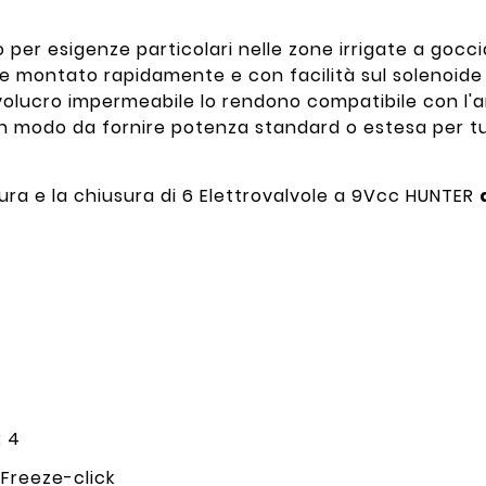
à, o per esigenze particolari nelle zone irrigate a goc
e montato rapidamente e con facilità sul solenoide di 
 involucro impermeabile lo rendono compatibile con l'
n modo da fornire potenza standard o estesa per tu
a e la chiusura di 6 Elettrovalvole a 9Vcc HUNTER
i
: 4
 Freeze-click