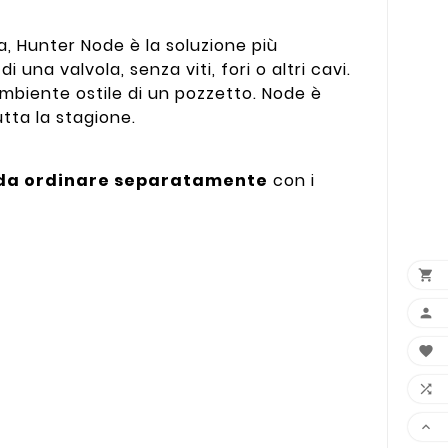
cia, Hunter Node è la soluzione più
una valvola, senza viti, fori o altri cavi.
ambiente ostile di un pozzetto. Node è
tta la stagione.
da ordinare separatamente
con i




