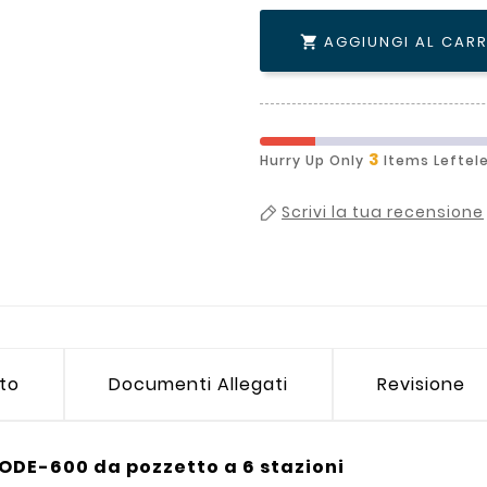
AGGIUNGI AL CAR

3
Hurry Up Only
Items Leftel
Scrivi la tua recensione
tto
Documenti Allegati
Revisione
DE-600 da pozzetto a 6 stazioni