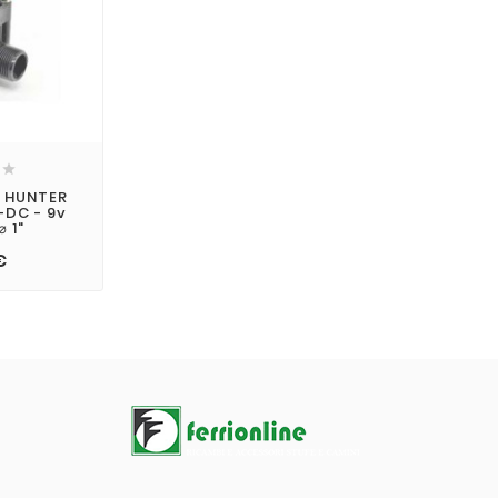

a HUNTER
-DC - 9v
 1"
€