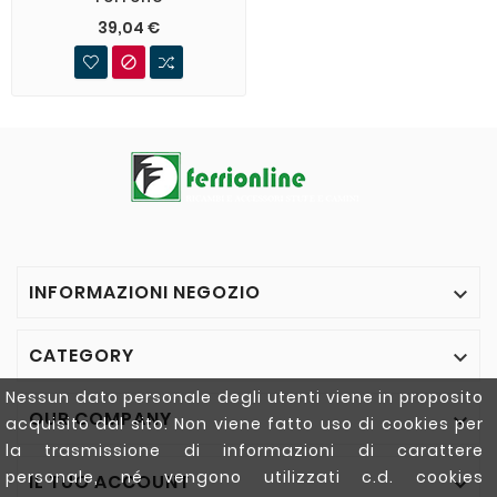
39,04 €

INFORMAZIONI NEGOZIO

CATEGORY

Nessun dato personale degli utenti viene in proposito
OUR COMPANY

acquisito dal sito. Non viene fatto uso di cookies per
la trasmissione di informazioni di carattere
personale, né vengono utilizzati c.d. cookies
IL TUO ACCOUNT
