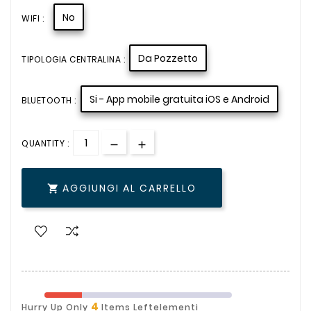
No
WIFI :
Da Pozzetto
TIPOLOGIA CENTRALINA :
Si - App mobile gratuita iOS e Android
BLUETOOTH :
QUANTITY :
AGGIUNGI AL CARRELLO

4
Hurry Up Only
Items Leftelementi