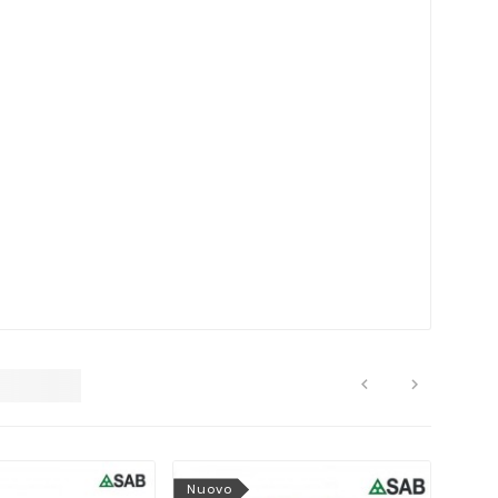


Nuovo
Nuo