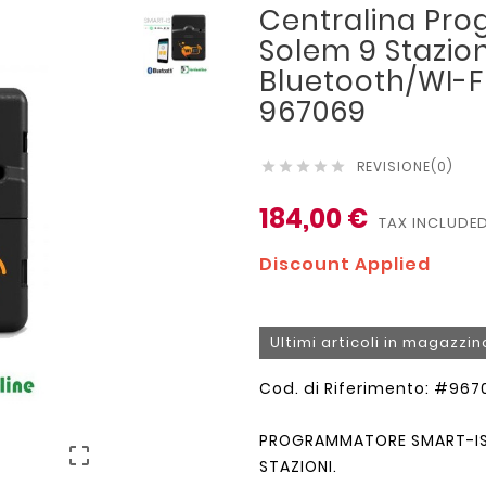
Centralina Pr
Solem 9 Stazion
Bluetooth/WI-F
967069
REVISIONE(0)





184,00 €
TAX INCLUDE
Discount Applied
Ultimi articoli in magazzin
Cod. di Riferimento: #967
PROGRAMMATORE SMART-IS B

STAZIONI.