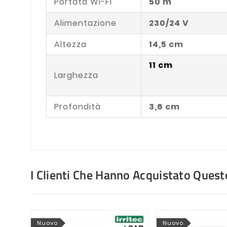
Portata Wi-Fi
50 m
Alimentazione
230/24 V
Altezza
14,5 cm
11 cm
Larghezza
Profondità
3,6 cm
I Clienti Che Hanno Acquistato Que
Nuovo
Nuovo