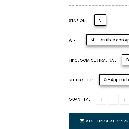
9
STAZIONI :
Si - Gestibile con A
WIFI :
D
TIPOLOGIA CENTRALINA :
Si - App mob
BLUETOOTH :
QUANTITY :
AGGIUNGI AL CAR
