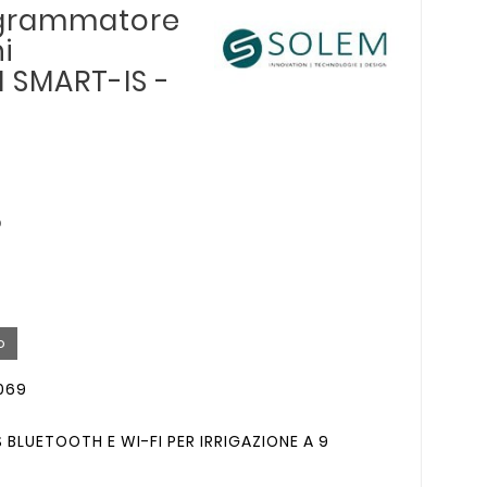
ogrammatore
i
I SMART-IS -
D
o
069
LUETOOTH E WI-FI PER IRRIGAZIONE A 9