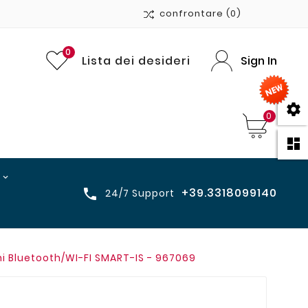
confrontare
(0)
0
Lista dei desideri
Sign In

0

+39.3318099140

24/7 Support
 Bluetooth/WI-FI SMART-IS - 967069