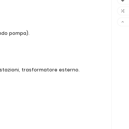



ando pompa).
stazioni, trasformatore esterno.