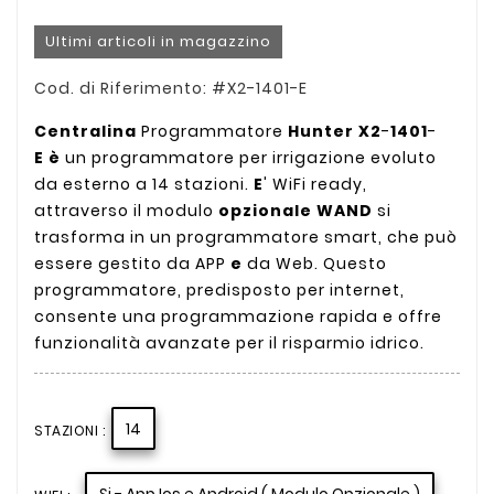
Ultimi articoli in magazzino
Cod. di Riferimento: #X2-1401-E
Centralina
Programmatore
Hunter
X2
-
1401
-
E
è
un programmatore per irrigazione evoluto
da esterno a 14 stazioni.
E
' WiFi ready,
attraverso il modulo
opzionale WAND
si
trasforma in un programmatore smart, che può
essere gestito da APP
e
da Web.
Questo
programmatore, predisposto per internet,
consente una programmazione rapida e offre
funzionalità avanzate per il risparmio idrico.
14
STAZIONI :
Si - App Ios e Android ( Modulo Opzionale )