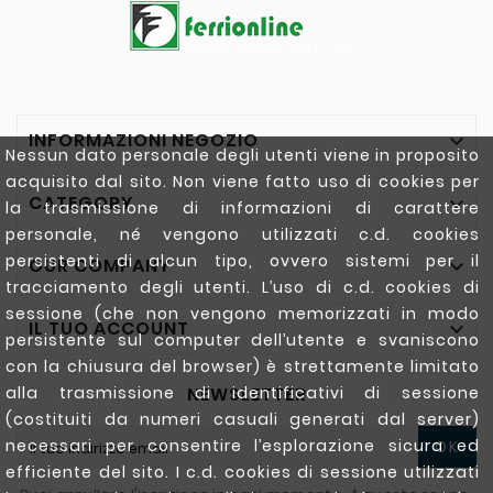
INFORMAZIONI NEGOZIO

Nessun dato personale degli utenti viene in proposito
acquisito dal sito. Non viene fatto uso di cookies per
CATEGORY

la trasmissione di informazioni di carattere
personale, né vengono utilizzati c.d. cookies
persistenti di alcun tipo, ovvero sistemi per il
OUR COMPANY

tracciamento degli utenti. L’uso di c.d. cookies di
sessione (che non vengono memorizzati in modo
IL TUO ACCOUNT

persistente sul computer dell’utente e svaniscono
con la chiusura del browser) è strettamente limitato
alla trasmissione di identificativi di sessione
NEWSLETTER
(costituiti da numeri casuali generati dal server)
necessari per consentire l’esplorazione sicura ed
OK
efficiente del sito. I c.d. cookies di sessione utilizzati