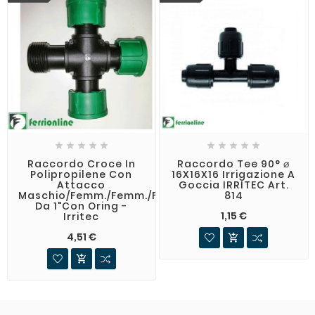










Raccordo Croce In
Raccordo Tee 90° ⌀
Polipropilene Con
16X16X16 Irrigazione A
Attacco
Goccia IRRITEC Art.
Maschio/femm./femm./femm.
814
Da 1"con Oring -
1,15 €
Irritec
4,51 €

