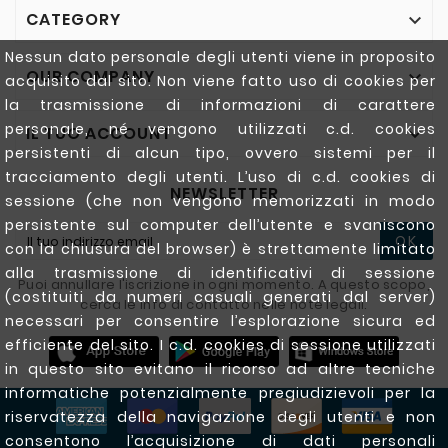
CATEGORY

Nessun dato personale degli utenti viene in proposito
OUR COMPANY

acquisito dal sito. Non viene fatto uso di cookies per
la trasmissione di informazioni di carattere
personale, né vengono utilizzati c.d. cookies
IL TUO ACCOUNT

persistenti di alcun tipo, ovvero sistemi per il
tracciamento degli utenti. L’uso di c.d. cookies di
NEWSLETTER
sessione (che non vengono memorizzati in modo
persistente sul computer dell’utente e svaniscono
OK
con la chiusura del browser) è strettamente limitato
alla trasmissione di identificativi di sessione
Puoi annullare l'iscrizione in ogni momento. A questo scopo,
(costituiti da numeri casuali generati dal server)
cerca le info di contatto nelle note legali.
necessari per consentire l’esplorazione sicura ed
efficiente del sito. I c.d. cookies di sessione utilizzati
in questo sito evitano il ricorso ad altre tecniche
informatiche potenzialmente pregiudizievoli per la
riservatezza della navigazione degli utenti e non
consentono l’acquisizione di dati personali