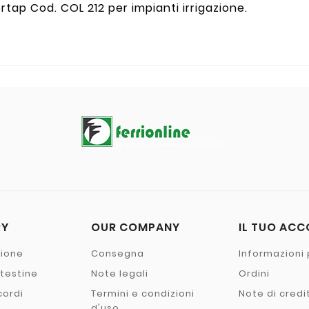
ortap Cod. COL 212 per impianti irrigazione.
RY
OUR COMPANY
IL TUO AC
zione
Consegna
Informazioni 
- testine
Note legali
Ordini
cordi
Termini e condizioni
Note di credi
o
d'uso