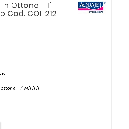
 In Ottone - 1"
ap Cod. COL 212
212
 ottone - 1" M/F/F/F