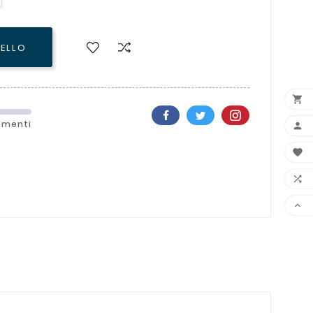
RELLO

ementi



