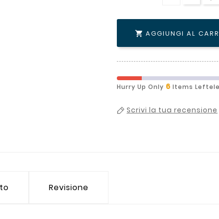
AGGIUNGI AL CAR

6
Hurry Up Only
Items Leftel
Scrivi la tua recensione
tto
Revisione