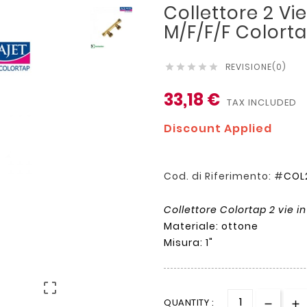
Collettore 2 Vie
M/F/F/F Colort
REVISIONE(0)





33,18 €
TAX INCLUDED
Discount Applied
Cod. di Riferimento: #
COL
Collettore Colortap 2 vie in
Materiale: ottone
Misura: 1"

QUANTITY :