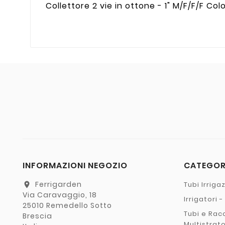
Collettore 2 vie in ottone - 1" M/F/F/F Col
INFORMAZIONI NEGOZIO
CATEGO
Ferrigarden
Tubi Irriga
location_on
Via Caravaggio, 18
Irrigatori 
25010 Remedello Sotto
Tubi e Rac
Brescia
Multistrat