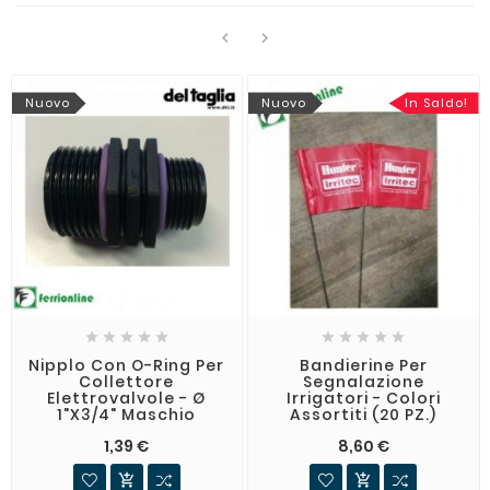


Nuovo
Nuovo
In Saldo!










Nipplo Con O-Ring Per
Bandierine Per
Collettore
Segnalazione
Elettrovalvole - Ø
Irrigatori - Colori
1"x3/4" Maschio
Assortiti (20 PZ.)
1,39 €
8,60 €

