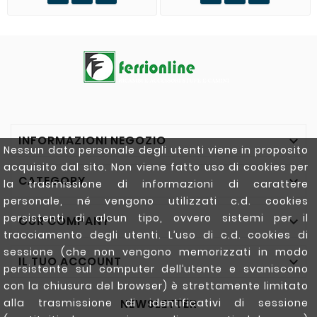
INFORMAZIONI NEGOZIO

Nessun dato personale degli utenti viene in proposito
acquisito dal sito. Non viene fatto uso di cookies per
CATEGORY

la trasmissione di informazioni di carattere
personale, né vengono utilizzati c.d. cookies
persistenti di alcun tipo, ovvero sistemi per il
OUR COMPANY

tracciamento degli utenti. L’uso di c.d. cookies di
sessione (che non vengono memorizzati in modo
IL TUO ACCOUNT

persistente sul computer dell’utente e svaniscono
con la chiusura del browser) è strettamente limitato
NEWSLETTER
alla trasmissione di identificativi di sessione