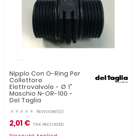
Nipplo Con O-Ring Per
Collettore
Elettrovalvole - Ø 1"
Maschio N-OR-100 -
Del Taglia
REVISIONE(0)





2,01 €
TAX INCLUDED
Discount Applied