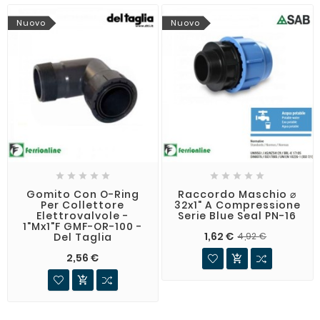
Nuovo
Nuovo










Gomito Con O-Ring
Raccordo Maschio ⌀
Per Collettore
32x1" A Compressione
Elettrovalvole -
Serie Blue Seal PN-16
1"Mx1"F GMF-OR-100 -
1,62 €
Del Taglia
4,92 €
2,56 €

