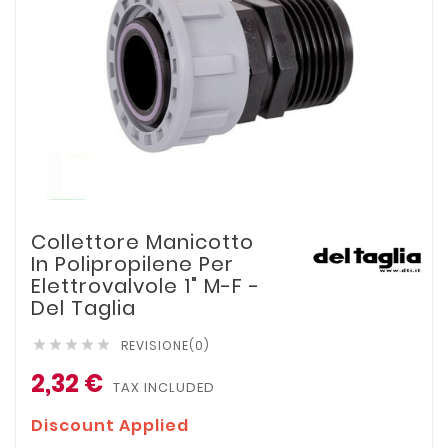
Collettore Manicotto
In Polipropilene Per
Elettrovalvole 1" M-F -
Del Taglia
REVISIONE(0)





2,32 €
TAX INCLUDED
Discount Applied