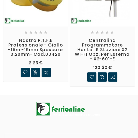










Nastro P.T.F.E
Centralina
Professionale - Giallo
Programmatore
-15m -19mm Spessore
Hunter 6 Stazioni X2
0.20mm- Cod.00420
WI-FI Opz. Per Esterno
- X2-601-E
2,26 €
120,30 €

