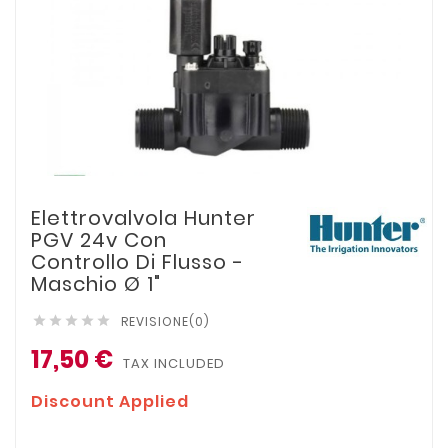
Elettrovalvola Hunter
PGV 24v Con
Controllo Di Flusso -
Maschio Ø 1"
REVISIONE(0)





17,50 €
TAX INCLUDED
Discount Applied