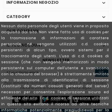
INFORMAZIONI NEGOZIO

CATEGORY

Nessun dato personale degli utenti viene in proposito
OUR COMPANY

acquisito dal sito. Non viene fatto uso di cookies per
la trasmissione di informazioni di carattere
personale, né vengono utilizzati c.d. cookies
IL TUO ACCOUNT

persistenti di alcun tipo, ovvero sistemi per il
tracciamento degli utenti. L’uso di c.d. cookies di
NEWSLETTER
sessione (che non vengono memorizzati in modo
persistente sul computer dell’utente e svaniscono
OK
con la chiusura del browser) è strettamente limitato
alla trasmissione di identificativi di sessione
Puoi annullare l'iscrizione in ogni momento. A questo scopo,
(costituiti da numeri casuali generati dal server)
cerca le info di contatto nelle note legali.
necessari per consentire l’esplorazione sicura ed
efficiente del sito. I c.d. cookies di sessione utilizzati
in questo sito evitano il ricorso ad altre tecniche
informatiche potenzialmente pregiudizievoli per la