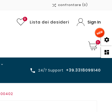
confrontare
(0)
0
Lista dei desideri
Sign In

0

+39.3318099140

24/7 Support
d.00402