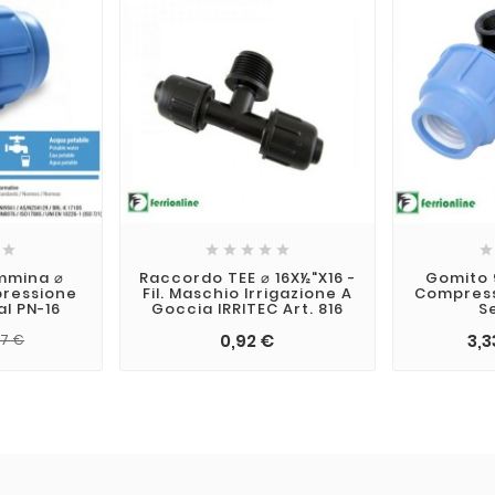







mmina ⌀
Raccordo TEE ⌀ 16X½"X16 -
Gomito 
pressione
Fil. Maschio Irrigazione A
Compress
al PN-16
Goccia IRRITEC Art. 816
S
0,92 €
3,3
47 €