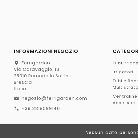
INFORMAZIONI NEGOZIO
CATEGO
Ferrigarden
Tubi Irriga
location_on
Via Caravaggio, 18
Irrigatori 
25010 Remedello Sotto
Tubi e Rac
Brescia
Multistrat
Italia
Centraline
negozio@ferrigarden.com
email
Accessori
+39.3318099140
call
Nessun dato personal