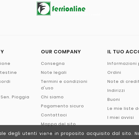
RY
OUR COMPANY
IL TUO AC
zione
Consegna
Informazioni 
- testine
Note legali
Ordini
cordi
Termini e condizioni
Note di credi
o
d'uso
Indirizzi
 Sen. Pioggia
Chi siamo
Buoni
Pagamento sicuro
Le mie liste d
Contattaci
I miei avvisi
Mappa del sito
Negozi
e degli utenti viene in proposito acquisito dal sito. N