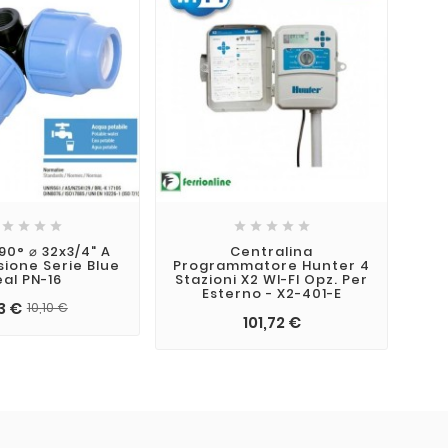









90° ⌀ 32x3/4" A
Centralina
Pi
ione Serie Blue
Programmatore Hunter 4
Ala
eal PN-16
Stazioni X2 WI-FI Opz. Per
Esterno - X2-401-E
3 €
10,10 €
101,72 €