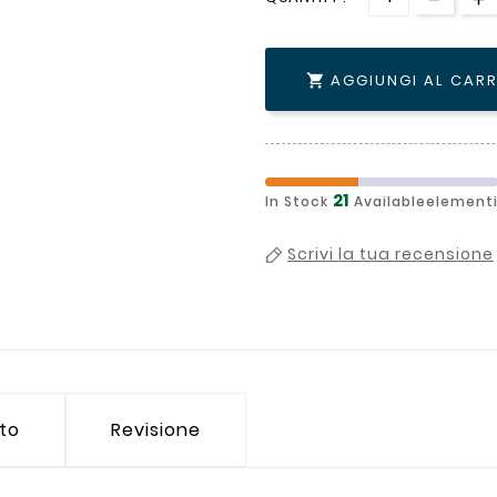
AGGIUNGI AL CAR

21
In Stock
Availableelement
Scrivi la tua recensione
tto
Revisione