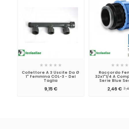









Collettore A 3 Uscite Da Ø
Raccordo Fe
1" Femmina COL-3 - Del
32x1"1/4 A Com
Taglia
Serie Blue Se
9,15 €
2,46 €
7,