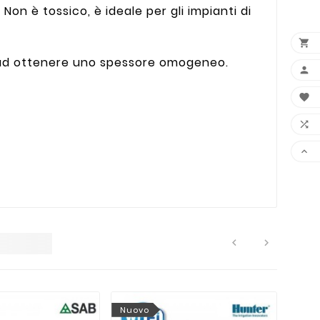
. Non è tossico, è ideale per gli impianti di

no ad ottenere uno spessore omogeneo.






Nuovo
Nuo