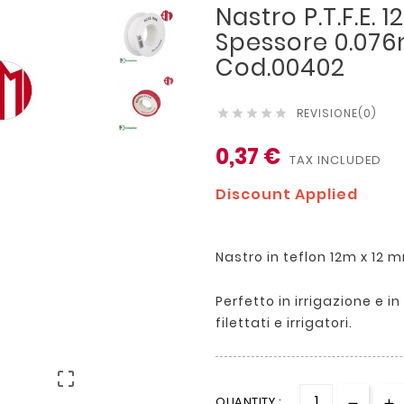
Nastro P.T.F.E.
Spessore 0.07
Cod.00402
REVISIONE(0)





0,37 €
TAX INCLUDED
Discount Applied
Nastro in teflon 12m x 1
Perfetto in irrigazione e i
filettati e irrigatori.

QUANTITY :