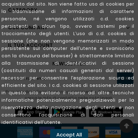
acquisito dal sito. Non viene fatto uso di cookies per
CATEGORY

la trasmissione di informazioni di carattere
personale, né vengono utilizzati c.d. cookies
persistenti di alcun tipo, ovvero sistemi per il
OUR COMPANY

tracciamento degli utenti. L’uso di c.d. cookies di
sessione (che non vengono memorizzati in modo
IL TUO ACCOUNT

persistente sul computer dell’utente e svaniscono
con la chiusura del browser) è strettamente limitato
NEWSLETTER
alla trasmissione di identificativi di sessione
(costituiti da numeri casuali generati dal server)
necessari per consentire l’esplorazione sicura ed
OK
efficiente del sito. I c.d. cookies di sessione utilizzati
Puoi annullare l'iscrizione in ogni momento. A questo scopo,
in questo sito evitano il ricorso ad altre tecniche
cerca le info di contatto nelle note legali.
informatiche potenzialmente pregiudizievoli per la
riservatezza della navigazione degli utenti e non
consentono l’acquisizione di dati personali
identificativi dell’utente.
Accept All