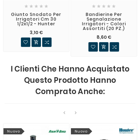










Giunto Snodato Per
Bandierine Per
Irrigatori Cm 30
Segnalazione
1/2x1/2 - Hunter
Irrigatori - Colori
Assortiti (20 PZ.)
3,10 €
8,60 €


I Clienti Che Hanno Acquistato
Questo Prodotto Hanno
Comprato Anche:


Nuovo
Nuovo