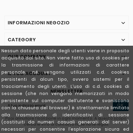
INFORMAZIONI NEGOZIO

CATEGORY

Nessun dato personale degli utenti viene in proposito
OUR COMPANY

acquisito dal sito. Non viene fatto uso di cookies per
la trasmissione di informazioni di carattere
personale, né vengono utilizzati c.d. cookies
IL TUO ACCOUNT

persistenti di alcun tipo, ovvero sistemi per il
tracciamento degli utenti. L’uso di c.d. cookies di
NEWSLETTER
sessione (che non vengono memorizzati in modo
persistente sul computer dell’utente e svaniscono
OK
con la chiusura del browser) è strettamente limitato
alla trasmissione di identificativi di sessione
Puoi annullare l'iscrizione in ogni momento. A questo scopo,
(costituiti da numeri casuali generati dal server)
cerca le info di contatto nelle note legali.
necessari per consentire l’esplorazione sicura ed