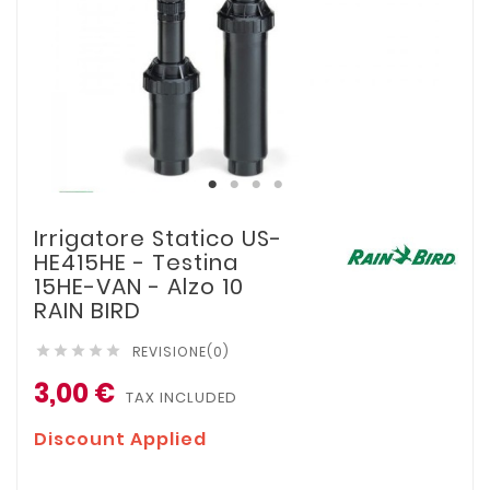
Irrigatore Statico US-
HE415HE - Testina
15HE-VAN - Alzo 10
RAIN BIRD
REVISIONE(0)





3,00 €
TAX INCLUDED
Discount Applied