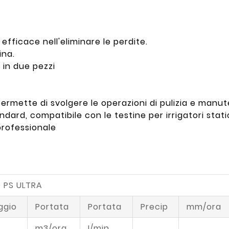
efficace nell'eliminare le perdite.
ina.
a in due pezzi
ermette di svolgere le operazioni di pulizia e manu
ndard, compatibile con le testine per irrigatori stat
professionale
 PS ULTRA
ggio
Portata
Portata
Precip
mm/ora
m3/ora
I/min