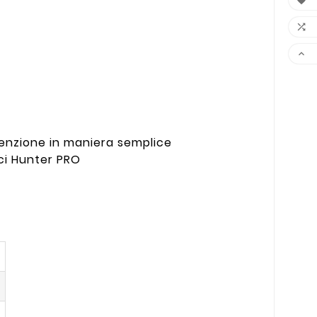



tenzione in maniera semplice
ici Hunter PRO