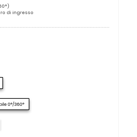
60°)
tro di ingresso
ile 0°/360°