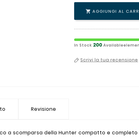
AGGIUNGI AL CAR

200
In Stock
Availableelemen
Scrivi la tua recensione
tto
Revisione
atico a scomparsa della Hunter compatto e completo d