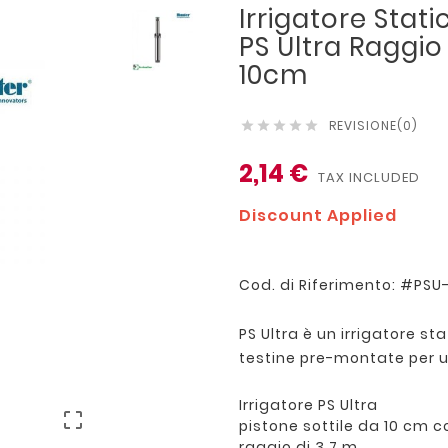
Irrigatore Stat
PS Ultra Raggio 
10cm
REVISIONE(0)





2,14 €
TAX INCLUDED
Discount Applied
Cod. di Riferimento: #PSU
PS Ultra è un irrigatore st
testine pre-montate per un
Irrigatore PS Ultra

pistone sottile da 10 cm c
raggio di 3,7 m