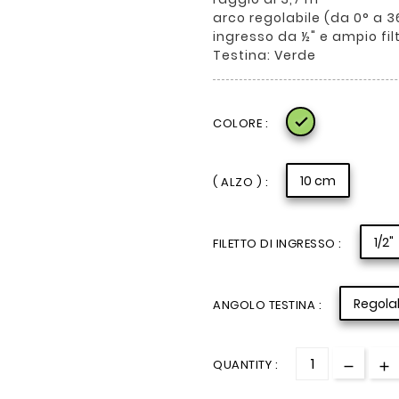
arco regolabile (da 0° a 3
ingresso da ½" e ampio fil
Testina: Verde

COLORE :
10 cm
( ALZO ) :
1/2"
FILETTO DI INGRESSO :
Regolab
ANGOLO TESTINA :
QUANTITY :