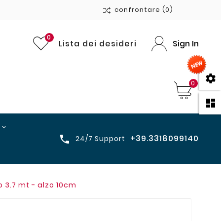
confrontare
(0)
0
Lista dei desideri
Sign In

0

+39.3318099140

24/7 Support
o 3.7 mt - alzo 10cm