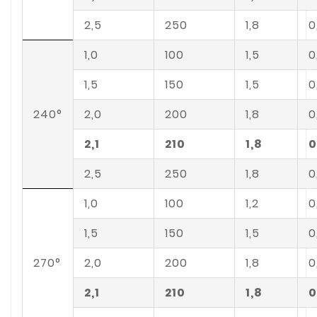
2,5
250
1,8
0
1,0
100
1,5
0
1,5
150
1,5
0
240°
2,0
200
1,8
0
2,1
210
1,8
0
2,5
250
1,8
0
1,0
100
1,2
0
1,5
150
1,5
0
270°
2,0
200
1,8
0
2,1
210
1,8
0