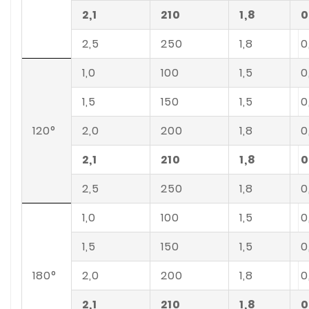
2,1
210
1,8
0
2,5
250
1,8
0
1,0
100
1,5
0
1,5
150
1,5
0
120°
2,0
200
1,8
0
2,1
210
1,8
0
2,5
250
1,8
0
1,0
100
1,5
0
1,5
150
1,5
0
180°
2,0
200
1,8
0
2,1
210
1,8
0