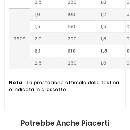
2,5
250
1,8
0
1,0
100
1,2
0
1,5
150
1,5
0
360°
2,0
200
1,8
0
2,1
210
1,8
0
2,5
250
1,8
0
Nota
= La prestazione ottimale della testina
è indicata in grassetto.
Potrebbe Anche Piacerti