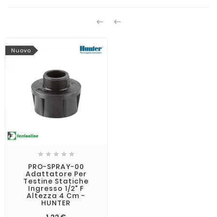


Nuovo





PRO-SPRAY-00
Adattatore Per
Testine Statiche
Ingresso 1/2" F
Altezza 4 Cm -
HUNTER
1,22 €