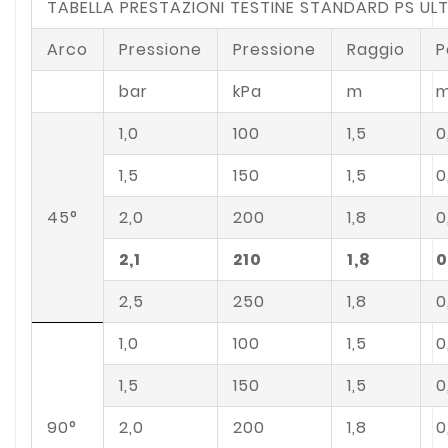
TABELLA PRESTAZIONI TESTINE STANDARD PS UL
Arco
Pressione
Pressione
Raggio
P
bar
kPa
m
m
1,0
100
1,5
0
1,5
150
1,5
0
45°
2,0
200
1,8
0
2,1
210
1,8
0
2,5
250
1,8
0
1,0
100
1,5
0
1,5
150
1,5
0
90°
2,0
200
1,8
0