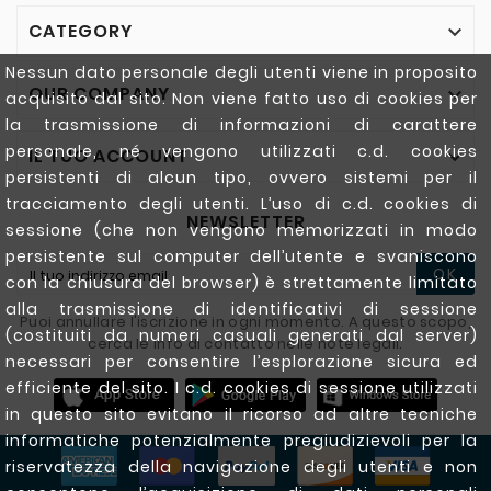
CATEGORY

Nessun dato personale degli utenti viene in proposito
OUR COMPANY

acquisito dal sito. Non viene fatto uso di cookies per
la trasmissione di informazioni di carattere
personale, né vengono utilizzati c.d. cookies
IL TUO ACCOUNT

persistenti di alcun tipo, ovvero sistemi per il
tracciamento degli utenti. L’uso di c.d. cookies di
NEWSLETTER
sessione (che non vengono memorizzati in modo
persistente sul computer dell’utente e svaniscono
OK
con la chiusura del browser) è strettamente limitato
alla trasmissione di identificativi di sessione
Puoi annullare l'iscrizione in ogni momento. A questo scopo,
(costituiti da numeri casuali generati dal server)
cerca le info di contatto nelle note legali.
necessari per consentire l’esplorazione sicura ed
efficiente del sito. I c.d. cookies di sessione utilizzati
in questo sito evitano il ricorso ad altre tecniche
informatiche potenzialmente pregiudizievoli per la
riservatezza della navigazione degli utenti e non