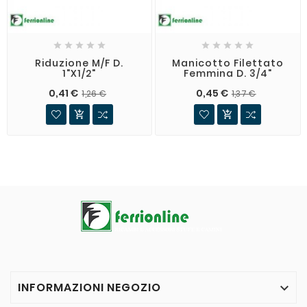










Riduzione M/F D.
Manicotto Filettato
1"x1/2"
Femmina D. 3/4"
0,41 €
0,45 €
1,26 €
1,37 €


INFORMAZIONI NEGOZIO
