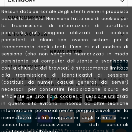
CATEGORY

Nessun dato personale degli utenti viene in proposito
OUR COMPANY

acquisito dal sito. Non viene fatto uso di cookies per
la trasmissione di informazioni di carattere
personale, né vengono utilizzati c.d. cookies
IL TUO ACCOUNT

persistenti di alcun tipo, ovvero sistemi per il
tracciamento degli utenti. L’uso di c.d. cookies di
NEWSLETTER
sessione (che non vengono memorizzati in modo
persistente sul computer dell’utente e svaniscono
OK
con la chiusura del browser) è strettamente limitato
alla trasmissione di identificativi di sessione
Puoi annullare l'iscrizione in ogni momento. A questo scopo,
(costituiti da numeri casuali generati dal server)
cerca le info di contatto nelle note legali.
necessari per consentire l’esplorazione sicura ed
efficiente del sito. I c.d. cookies di sessione utilizzati
in questo sito evitano il ricorso ad altre tecniche
informatiche potenzialmente pregiudizievoli per la
riservatezza della navigazione degli utenti e non
consentono l’acquisizione di dati personali
Copyright @ 2020 - 2026 Ferrigarden.com All Rights
identificativi dell’utente.