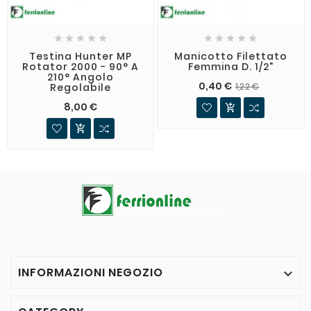










Testina Hunter MP
Manicotto Filettato
Rotator 2000 - 90° A
Femmina D. 1/2"
210° Angolo
0,40 €
Regolabile
1,22 €
8,00 €


INFORMAZIONI NEGOZIO
