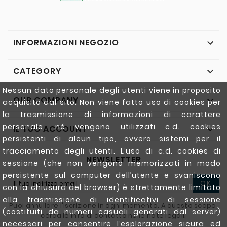
INFORMAZIONI NEGOZIO

CATEGORY

Nessun dato personale degli utenti viene in proposito
OUR COMPANY

acquisito dal sito. Non viene fatto uso di cookies per
la trasmissione di informazioni di carattere
personale, né vengono utilizzati c.d. cookies
IL TUO ACCOUNT

persistenti di alcun tipo, ovvero sistemi per il
tracciamento degli utenti. L’uso di c.d. cookies di
NEWSLETTER
sessione (che non vengono memorizzati in modo
persistente sul computer dell’utente e svaniscono
OK
con la chiusura del browser) è strettamente limitato
alla trasmissione di identificativi di sessione
Puoi annullare l'iscrizione in ogni momento. A questo scopo,
(costituiti da numeri casuali generati dal server)
cerca le info di contatto nelle note legali.
necessari per consentire l’esplorazione sicura ed