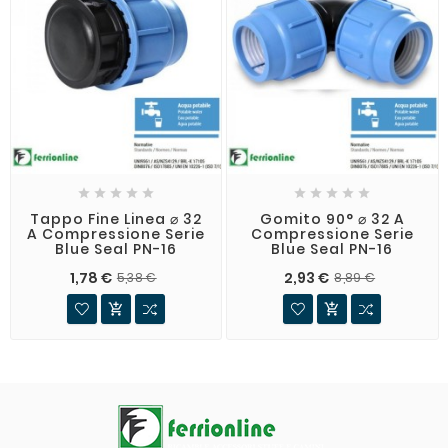










Tappo Fine Linea ⌀ 32
Gomito 90° ⌀ 32 A
A Compressione Serie
Compressione Serie
Blue Seal PN-16
Blue Seal PN-16
1,78 €
2,93 €
5,38 €
8,89 €

