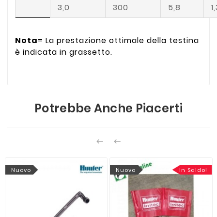
3,0
300
5,8
1
Nota
= La prestazione ottimale della testina
è indicata in grassetto.
Potrebbe Anche Piacerti


Nuovo
Nuovo
In Saldo!