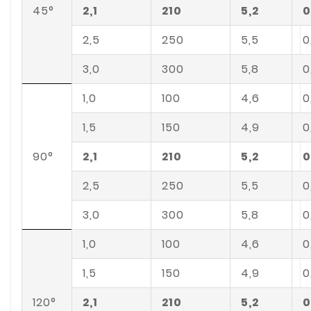
45°
2,1
210
5,2
0
2,5
250
5,5
0
3,0
300
5,8
0
1,0
100
4,6
0
1,5
150
4,9
0
90°
2,1
210
5,2
0
2,5
250
5,5
0
3,0
300
5,8
0
1,0
100
4,6
0
1,5
150
4,9
0
120°
2,1
210
5,2
0