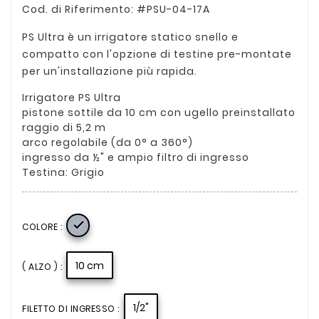
Cod. di Riferimento: #PSU-04-17A
PS Ultra è un irrigatore statico snello e
compatto con l'opzione di testine pre-montate
per un'installazione più rapida.
Irrigatore PS Ultra
pistone sottile da 10 cm con ugello preinstallato
raggio di 5,2 m
arco regolabile (da 0° a 360°)
ingresso da ½" e ampio filtro di ingresso
Testina: Grigio

COLORE :
10 cm
( ALZO ) :
1/2"
FILETTO DI INGRESSO :