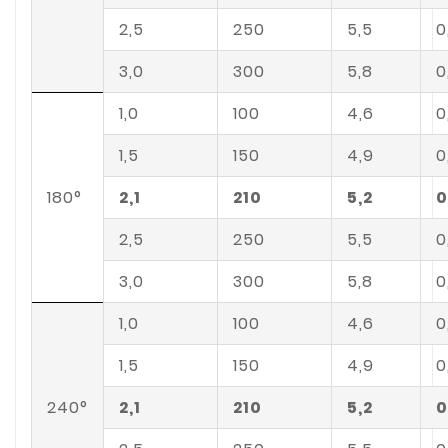
2,5
250
5,5
0
3,0
300
5,8
0
1,0
100
4,6
0
1,5
150
4,9
0
180°
2,1
210
5,2
0
2,5
250
5,5
0
3,0
300
5,8
0
1,0
100
4,6
0
1,5
150
4,9
0
240°
2,1
210
5,2
0