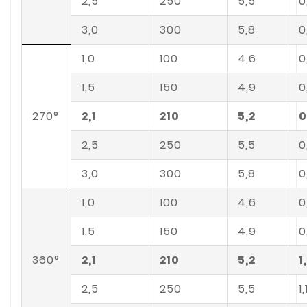
2,5
250
5,5
0
3,0
300
5,8
0
1,0
100
4,6
0
1,5
150
4,9
0
270°
2,1
210
5,2
0
2,5
250
5,5
0
3,0
300
5,8
0
1,0
100
4,6
0
1,5
150
4,9
0
360°
2,1
210
5,2
1
2,5
250
5,5
1