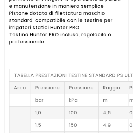
e manutenzione in maniera semplice
Pistone dotato di filettatura maschio
standard, compatibile con le testine per
irrigatori statici Hunter PRO
Testina Hunter PRO inclusa, regolabile e
professionale
TABELLA PRESTAZIONI TESTINE STANDARD PS UL
Arco
Pressione
Pressione
Raggio
P
bar
kPa
m
m
1,0
100
4,6
0
1,5
150
4,9
0