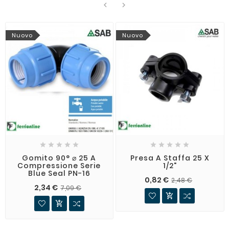


Nuovo
Nuovo










Gomito 90° ⌀ 25 A
Presa A Staffa 25 X
Compressione Serie
1/2"
Blue Seal PN-16
0,82 €
2,48 €
2,34 €
7,09 €

